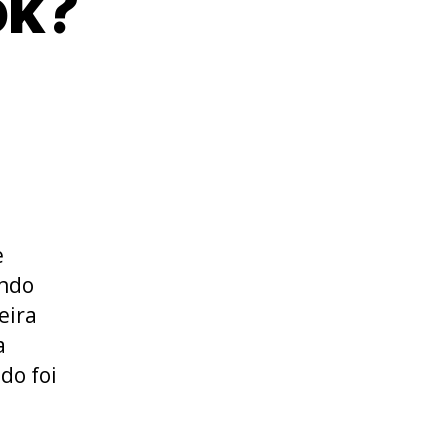
ok?
e
ando
eira
a
do foi