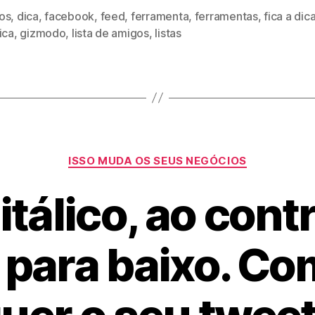
os
,
dica
,
facebook
,
feed
,
ferramenta
,
ferramentas
,
fica a dic
ica
,
gizmodo
,
lista de amigos
,
listas
Categorias
ISSO MUDA OS SEUS NEGÓCIOS
itálico, ao cont
 para baixo. Co