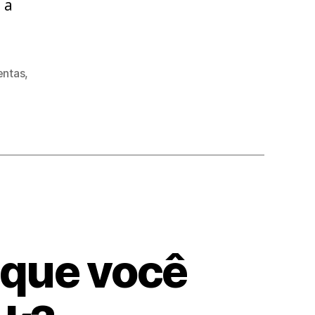
 a
entas
,
a que você