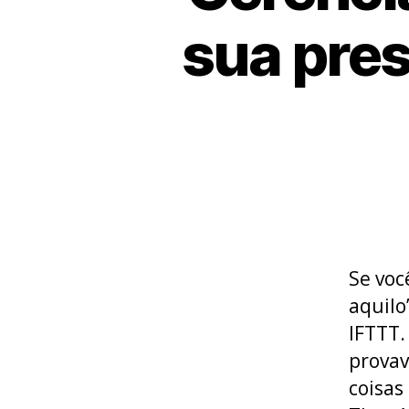
sua pres
Se voc
aquilo
IFTTT.
prova
coisas