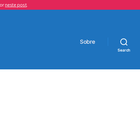
hor
neste post
.
Sobre
Search