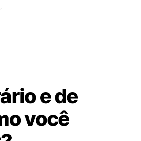
a
,
rário e de
mo você