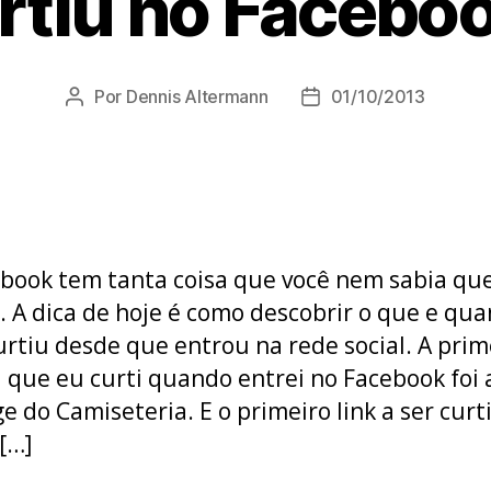
rtiu no Facebo
Por
Dennis Altermann
01/10/2013
Autor
Data
do
de
post
publicação
book tem tanta coisa que você nem sabia qu
a. A dica de hoje é como descobrir o que e qu
urtiu desde que entrou na rede social. A prim
 que eu curti quando entrei no Facebook foi 
e do Camiseteria. E o primeiro link a ser curti
 […]