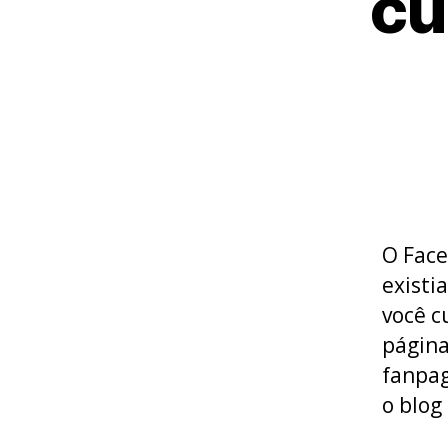
cu
O Face
existi
você c
página
fanpag
o blog