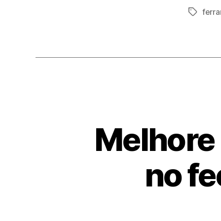
ferr
Tags
Melhore 
no fe