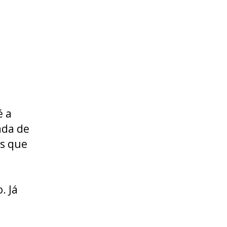
é a
ada de
as que
. Já