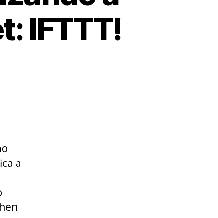
t: IFTTT!
ão
ica a
o
Then