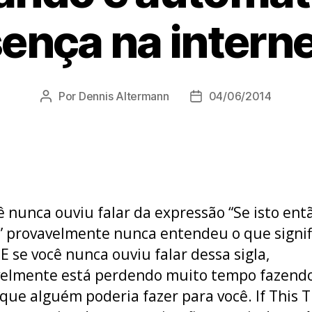
ença na interne
Por
Dennis Altermann
04/06/2014
Autor
Data
do
de
post
publicação
ê nunca ouviu falar da expressão “Se isto ent
” provavelmente nunca entendeu o que signif
 E se você nunca ouviu falar dessa sigla,
velmente está perdendo muito tempo fazend
 que alguém poderia fazer para você. If This 