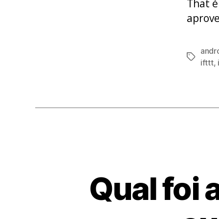
That é
aprove
andr
Tags
ifttt
,
Qual foi 