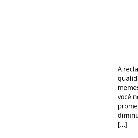
A recl
qualid
memes 
você n
promet
diminu
[…]