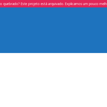
go quebrado? Este projeto está arquivado. Explicamos um pouco mel