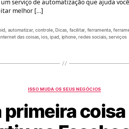
 um serviço de automatização que ajuda você
itar melhor […]
oid
,
automatizar
,
controle
,
Dicas
,
facilitar
,
ferramenta
,
ferram
internet das coisas
,
ios
,
ipad
,
iphone
,
redes sociais
,
serviços
Categorias
ISSO MUDA OS SEUS NEGÓCIOS
a primeira cois