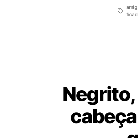
amig
Tags
ficad
Negrito, 
cabeça