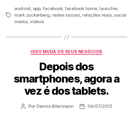
android
,
app
,
facebook
,
facebook home
,
launcher
,
mark zuckerberg
,
redes sociais
,
relações reais
,
social
Tags
media
,
videos
Categorias
ISSO MUDA OS SEUS NEGÓCIOS
Depois dos
smartphones, agora a
vez é dos tablets.
Por
Dennis Altermann
04/07/2012
Autor
Data
do
de
post
publicação