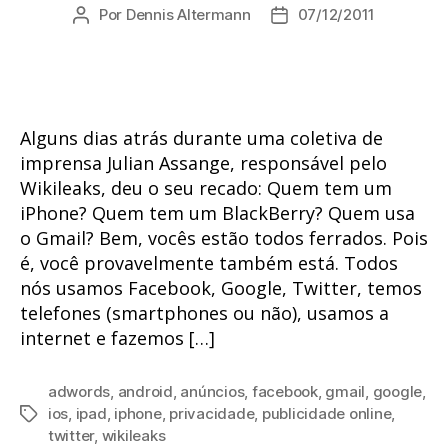
Por
Dennis Altermann
07/12/2011
Autor
Data
do
de
post
publicação
Alguns dias atrás durante uma coletiva de
imprensa Julian Assange, responsável pelo
Wikileaks, deu o seu recado: Quem tem um
iPhone? Quem tem um BlackBerry? Quem usa
o Gmail? Bem, vocês estão todos ferrados. Pois
é, você provavelmente também está. Todos
nós usamos Facebook, Google, Twitter, temos
telefones (smartphones ou não), usamos a
internet e fazemos […]
adwords
,
android
,
anúncios
,
facebook
,
gmail
,
google
,
ios
,
ipad
,
iphone
,
privacidade
,
publicidade online
,
Tags
twitter
,
wikileaks