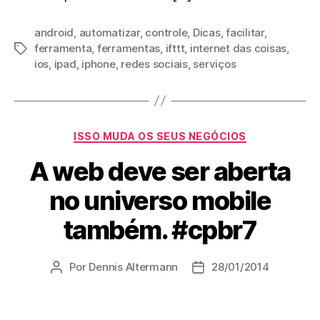
android
,
automatizar
,
controle
,
Dicas
,
facilitar
,
ferramenta
,
ferramentas
,
ifttt
,
internet das coisas
,
Tags
ios
,
ipad
,
iphone
,
redes sociais
,
serviços
Categorias
ISSO MUDA OS SEUS NEGÓCIOS
A web deve ser aberta
no universo mobile
também. #cpbr7
Por
Dennis Altermann
28/01/2014
Autor
Data
do
de
post
publicação