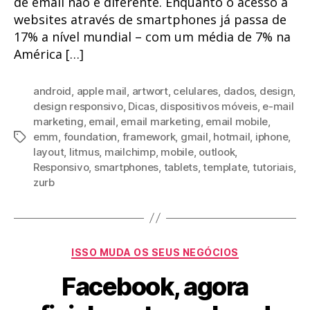
de email não é diferente. Enquanto o acesso a
websites através de smartphones já passa de
17% a nível mundial – com um média de 7% na
América […]
android
,
apple mail
,
artwort
,
celulares
,
dados
,
design
,
design responsivo
,
Dicas
,
dispositivos móveis
,
e-mail
marketing
,
email
,
email marketing
,
email mobile
,
emm
,
foundation
,
framework
,
gmail
,
hotmail
,
iphone
,
Tags
layout
,
litmus
,
mailchimp
,
mobile
,
outlook
,
Responsivo
,
smartphones
,
tablets
,
template
,
tutoriais
,
zurb
Categorias
ISSO MUDA OS SEUS NEGÓCIOS
Facebook, agora