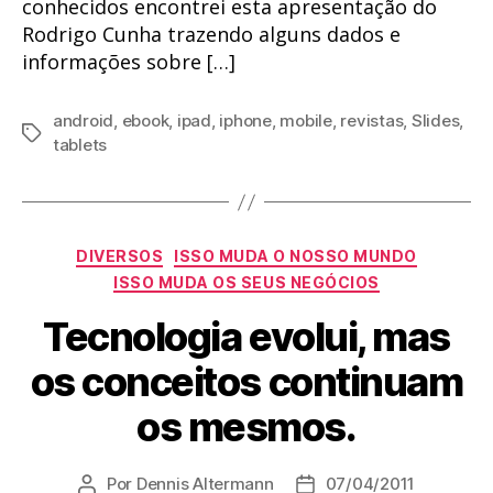
conhecidos encontrei esta apresentação do
Rodrigo Cunha trazendo alguns dados e
informações sobre […]
android
,
ebook
,
ipad
,
iphone
,
mobile
,
revistas
,
Slides
,
Tags
tablets
Categorias
DIVERSOS
ISSO MUDA O NOSSO MUNDO
ISSO MUDA OS SEUS NEGÓCIOS
Tecnologia evolui, mas
os conceitos continuam
os mesmos.
Por
Dennis Altermann
07/04/2011
Autor
Data