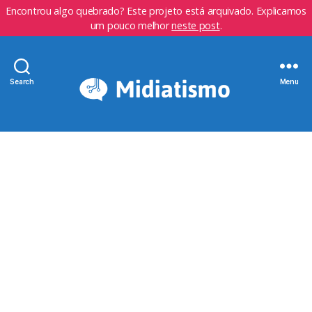
Encontrou algo quebrado? Este projeto está arquivado. Explicamos
um pouco melhor
neste post
.
Search
Menu