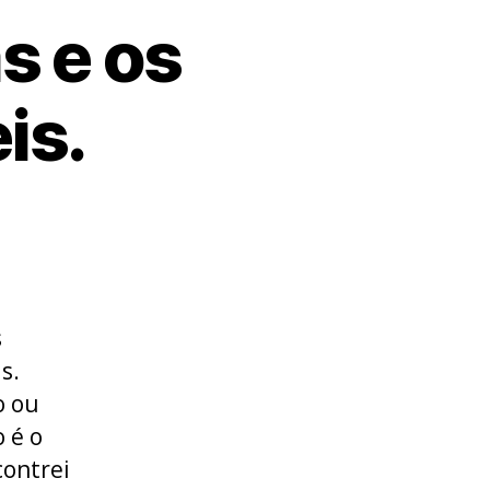
s e os
is.
s
s.
o ou
o é o
contrei