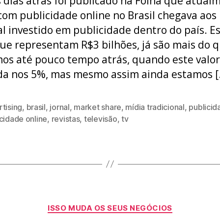
 dias atrás foi publicado na Folha que atual
com publicidade online no Brasil chegava aos
al investido em publicidade dentro do país. E
ue representam R$3 bilhões, já são mais do 
os até pouco tempo atrás, quando este valo
a nos 5%, mas mesmo assim ainda estamos [
tising
,
brasil
,
jornal
,
market share
,
mídia tradicional
,
publicid
cidade online
,
revistas
,
televisão
,
tv
Categorias
ISSO MUDA OS SEUS NEGÓCIOS