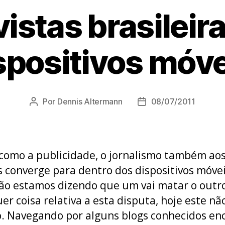
vistas brasileira
spositivos móve
Por
Dennis Altermann
08/07/2011
Autor
Data
do
de
post
publicação
como a publicidade, o jornalismo também ao
 converge para dentro dos dispositivos móvei
ão estamos dizendo que um vai matar o outr
er coisa relativa a esta disputa, hoje este nã
. Navegando por alguns blogs conhecidos en