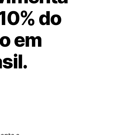
 10% do
to em
sil.