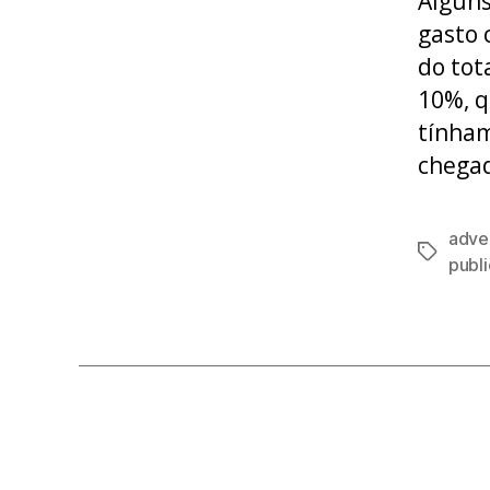
Alguns
gasto 
do tot
10%, q
tínham
chegad
adver
Tags
publi