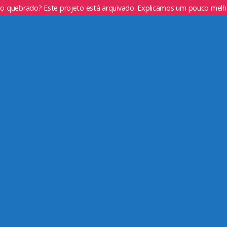
go quebrado? Este projeto está arquivado. Explicamos um pouco mel