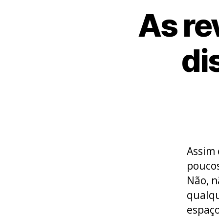
As re
di
Assim 
poucos
Não, n
qualqu
espaço