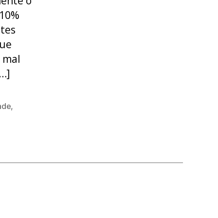
mente o
 10%
stes
que
r mal
…]
ade
,