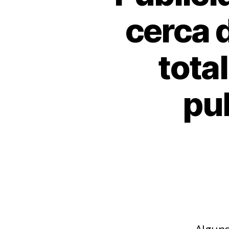
cerca 
tota
pub