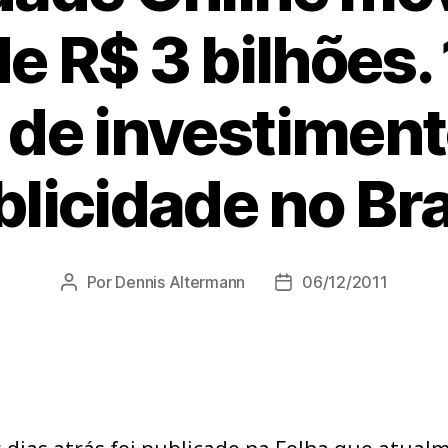
de R$ 3 bilhões.
l de investimen
licidade no Bra
Por
Dennis Altermann
06/12/2011
Autor
Data
do
de
post
publicação