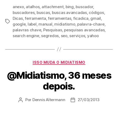
anexo
,
atalhos
,
attachment
,
bing
,
buscador
,
buscadores
,
buscas
,
buscas avancadas
,
códigos
,
Dicas
,
ferramenta
,
ferramentas
,
ficadica
,
gmail
,
Tags
google
,
label
,
manual
,
midiatismo
,
palavra-chave
,
palavras chave
,
Pesquisas
,
pesquisas avancadas
,
search engine
,
segredos
,
seo
,
serviços
,
yahoo
Categorias
ISSO MUDA O MIDIATISMO
@Midiatismo, 36 meses
depois.
Por
Dennis Altermann
27/03/2013
Autor
Data
do
de
post
publicação