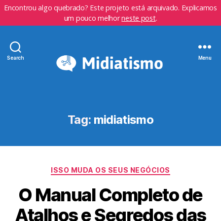
Encontrou algo quebrado? Este projeto está arquivado. Explicamos
um pouco melhor
neste post
.
Search
Menu
Tag:
midiatismo
Categorias
ISSO MUDA OS SEUS NEGÓCIOS
O Manual Completo de
Atalhos e Segredos das