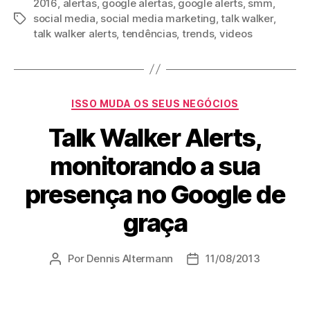
2016
,
alertas
,
google alertas
,
google alerts
,
smm
,
social media
,
social media marketing
,
talk walker
,
Tags
talk walker alerts
,
tendências
,
trends
,
videos
Categorias
ISSO MUDA OS SEUS NEGÓCIOS
Talk Walker Alerts,
monitorando a sua
presença no Google de
graça
Por
Dennis Altermann
11/08/2013
Autor
Data
do
de
post
publicação