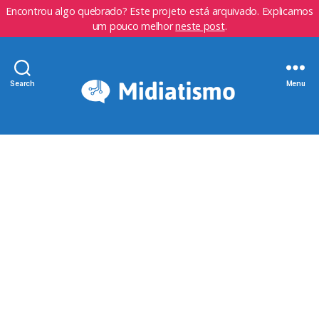
Encontrou algo quebrado? Este projeto está arquivado. Explicamos
um pouco melhor
neste post
.
Search
Menu