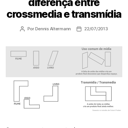
diferença entre
crossmedia e transmídia
Por
Dennis Altermann
22/07/2013
Autor
Data
do
de
post
publicação