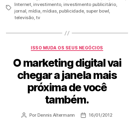
Internet
,
investimento
,
investimento publicitário
,
Tags
jornal
,
mídia
,
mídias
,
publicidade
,
super bowl
,
televisão
,
tv
Categorias
ISSO MUDA OS SEUS NEGÓCIOS
O marketing digital vai
chegar a janela mais
próxima de você
também.
Por
Dennis Altermann
16/01/2012
Autor
Data
do
de
post
publicação