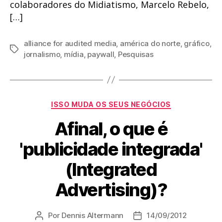
colaboradores do Midiatismo, Marcelo Rebelo,
[…]
alliance for audited media
,
américa do norte
,
gráfico
,
Tags
jornalismo
,
mídia
,
paywall
,
Pesquisas
Categorias
ISSO MUDA OS SEUS NEGÓCIOS
Afinal, o que é
'publicidade integrada'
(Integrated
Advertising)?
Por
Dennis Altermann
14/09/2012
Autor
Data