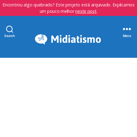
Encontrou algo quebrado? Este projeto está arquivado. Explicamos
um pouco melhor
neste post
.
Search
Menu