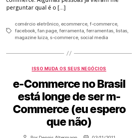
perguntar qual é o […]
comércio eletrônico
,
ecommerce
,
f-commerce
,
facebook
,
fan page
,
ferramenta
,
ferramentas
,
listas
,
Tags
magazine luiza
,
s-commerce
,
social media
Categorias
ISSO MUDA OS SEUS NEGÓCIOS
e-Commerce no Brasil
está longe de ser m-
Commerce (eu espero
que não)
Por
Dennis Altermann
03/11/2011
Autor
Data