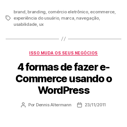
brand
,
branding
,
comércio eletrônico
,
ecommerce
,
experiência do usuário
,
marca
,
navegação
,
Tags
usabilidade
,
ux
Categorias
ISSO MUDA OS SEUS NEGÓCIOS
4 formas de fazer e-
Commerce usando o
WordPress
Por
Dennis Altermann
23/11/2011
Autor
Data
do
de
post
publicação