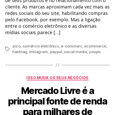
de seus produtos e no relacionamento com o
cliente. As marcas aproximam cada vez mais as
redes sociais do seu site, habilitando compras
pelo Facebook, por exemplo. Mas a ligação
entre o comércio eletrônico e as diversas
mídias sociais parece […]
arco
,
comércio eletrônico
,
e-commerc
,
ecommerce
,
Tags
hashtag
,
instagram
,
paypal
,
social media
,
youpix
Categorias
ISSO MUDA OS SEUS NEGÓCIOS
Mercado Livre é a
principal fonte de renda
para milhares de