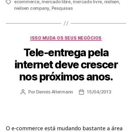
ecommerce
,
mercado libre
,
mercado livre
,
nielsen
,
Tags
nielsen company
,
Pesquisas
Categorias
ISSO MUDA OS SEUS NEGÓCIOS
Tele-entrega pela
internet deve crescer
nos próximos anos.
Por
Dennis Altermann
15/04/2013
Autor
Data
do
de
post
publicação
O e-commerce está mudando bastante a área