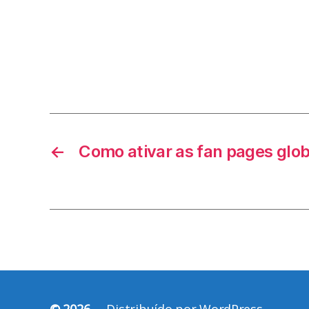
←
Como ativar as fan pages glo
© 2026
Distribuído por WordPress