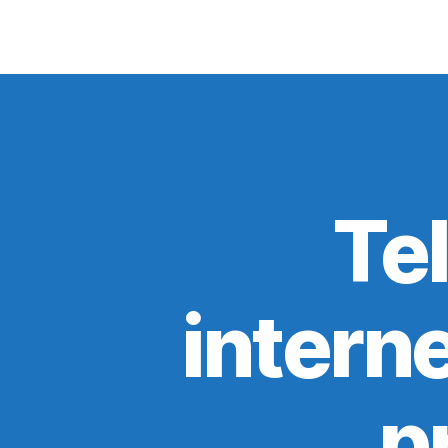
Te
intern
p