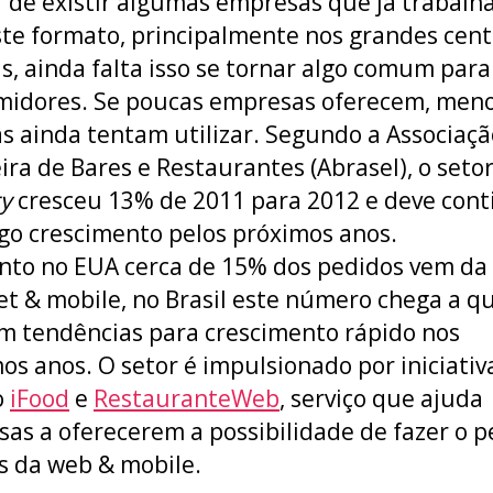
 de existir algumas empresas que já trabal
te formato, principalmente nos grandes cent
is, ainda falta isso se tornar algo comum para
idores. Se poucas empresas oferecem, men
s ainda tentam utilizar. Segundo a Associaçã
eira de Bares e Restaurantes (Abrasel), o seto
ry
cresceu 13% de 2011 para 2012 e deve cont
go crescimento pelos próximos anos.
to no EUA cerca de 15% dos pedidos vem da
et & mobile, no Brasil este número chega a q
m tendências para crescimento rápido nos
os anos. O setor é impulsionado por iniciativ
o
iFood
e
RestauranteWeb
, serviço que ajuda
as a oferecerem a possibilidade de fazer o p
s da web & mobile.