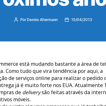
Por
Dennis Altermann
15/04/2013
Autor
Data
do
de
post
publicação
mmerce está mudando bastante a área de tel
ga
. Como tudo que vira tendência por aqui, a
ação de serviços online para realizar o pedido 
ntrega já é muito forte nos EUA. Atualmente
ompras de
delivery
são feitas através da intern
itivos móveis.