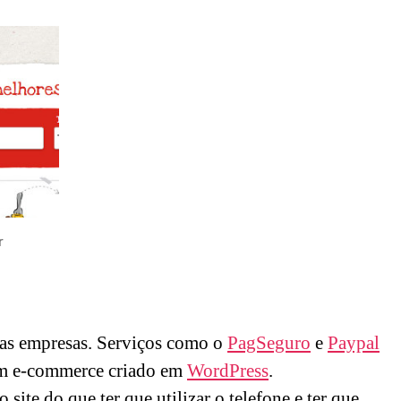
r
nas empresas. Serviços como o
PagSeguro
e
Paypal
 um e-commerce criado em
WordPress
.
ite do que ter que utilizar o telefone e ter que