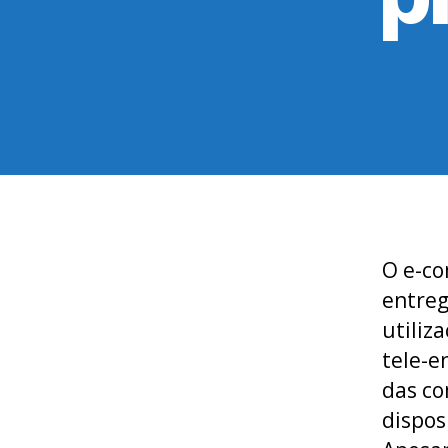
O e-co
entre
utiliz
tele-e
das c
dispos