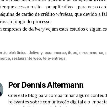
ter que acessar o site – ou aplicativo – para ver o c
áquina de cartão de crédito
wireless
, que devido a fa
rros ao longo do processo.
om empresas de
delivery
vejam estes estudos e sigam es
rcio eletrônico
,
delivery
,
ecommerce
,
ifood
,
m-commerce
,
merce
,
restaurante web
,
tele-entrega
Por Dennis Altermann
Criei este blog para compartilhar alguns conteú
relevantes sobre comunicação digital e o impact