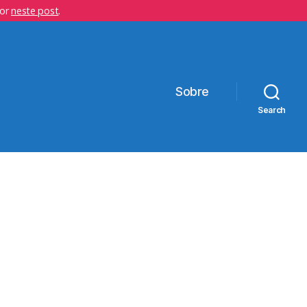
hor
neste post
.
Sobre
Search