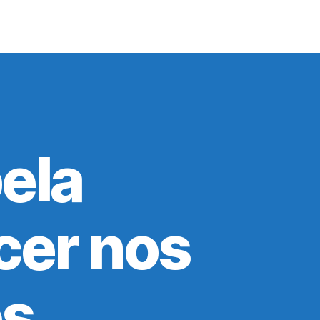
ela
cer nos
s.