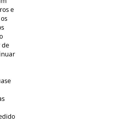
ham
ros e
 os
os
o
r de
inuar
uase
as
edido