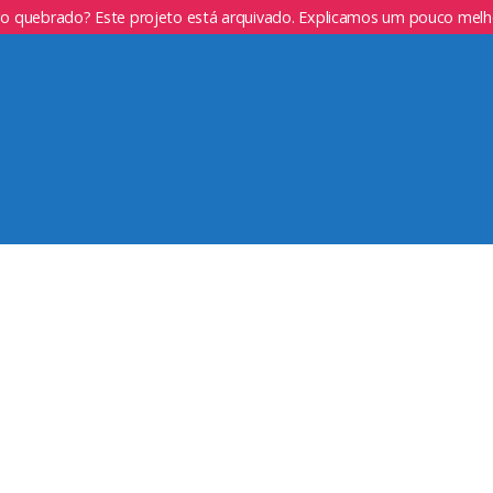
go quebrado? Este projeto está arquivado. Explicamos um pouco mel