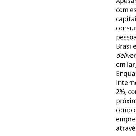
Apesar
com es
capita
consum
pessoa
Brasil
delive
em lar
Enquan
intern
2%, co
próxim
como 
empres
atravé