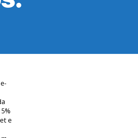
e-
da
 15%
et e