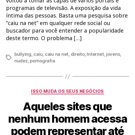
voltou a tomar as capas de vários portais e
programas de televisão. A exposição da vida
íntima das pessoas. Basta uma pesquisa sobre
“caiu na net” em qualquer rede social ou
buscador para você entender a popularidade
deste termo. O problema […]
bullying
,
caiu
,
caiu na net
,
direito
,
Internet
,
jovens
,
Tags
nudez
,
pornografia
Categorias
ISSO MUDA OS SEUS NEGÓCIOS
Aqueles sites que
nenhum homem acessa
podem representar até