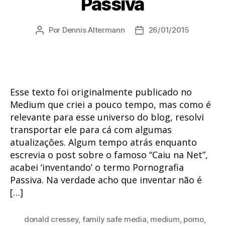
Passiva
Por
Dennis Altermann
26/01/2015
Autor
Data
do
de
post
publicação
Esse texto foi originalmente publicado no
Medium que criei a pouco tempo, mas como é
relevante para esse universo do blog, resolvi
transportar ele para cá com algumas
atualizações. Algum tempo atrás enquanto
escrevia o post sobre o famoso “Caiu na Net”,
acabei ‘inventando’ o termo Pornografia
Passiva. Na verdade acho que inventar não é
[…]
donald cressey
,
family safe media
,
medium
,
porno
,