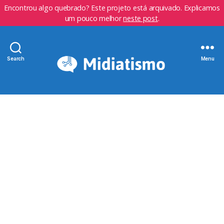
Encontrou algo quebrado? Este projeto está arquivado. Explicamos
um pouco melhor
neste post
.
Search
Menu