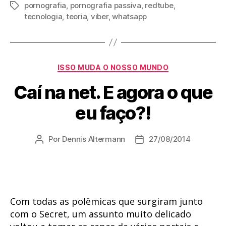
pornografia
,
pornografia passiva
,
redtube
,
Tags
tecnologia
,
teoria
,
viber
,
whatsapp
Categorias
ISSO MUDA O NOSSO MUNDO
Caí na net. E agora o que
eu faço?!
Por
Dennis Altermann
27/08/2014
Autor
Data
do
de
post
publicação
Com todas as polêmicas que surgiram junto
com o Secret, um assunto muito delicado