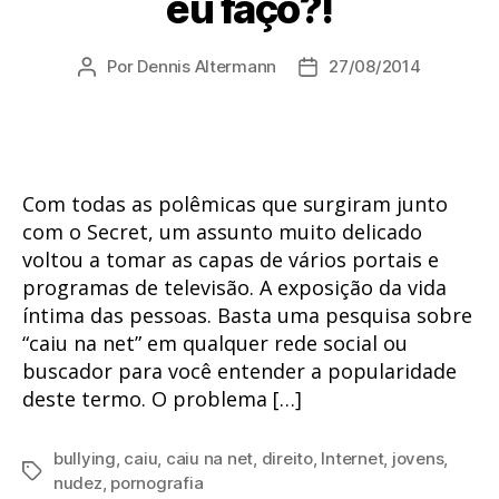
eu faço?!
Por
Dennis Altermann
27/08/2014
Autor
Data
do
de
post
publicação
Com todas as polêmicas que surgiram junto
com o Secret, um assunto muito delicado
voltou a tomar as capas de vários portais e
programas de televisão. A exposição da vida
íntima das pessoas. Basta uma pesquisa sobre
“caiu na net” em qualquer rede social ou
buscador para você entender a popularidade
deste termo. O problema […]
bullying
,
caiu
,
caiu na net
,
direito
,
Internet
,
jovens
,
Tags
nudez
,
pornografia