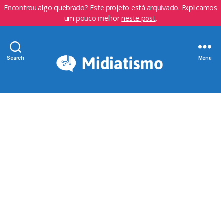
Encontrou algo quebrado? Este projeto está arquivado. Explicamos
um pouco melhor
neste post
.
Search
Menu