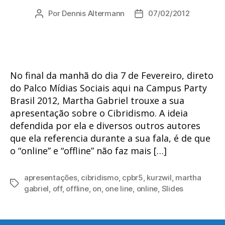
Por
Dennis Altermann
07/02/2012
Autor
Data
do
de
post
publicação
No final da manhã do dia 7 de Fevereiro, direto
do Palco Mídias Sociais aqui na Campus Party
Brasil 2012, Martha Gabriel trouxe a sua
apresentação sobre o Cibridismo. A ideia
defendida por ela e diversos outros autores
que ela referencia durante a sua fala, é de que
o “online” e “offline” não faz mais […]
apresentações
,
cibridismo
,
cpbr5
,
kurzwil
,
martha
Tags
gabriel
,
off
,
offline
,
on
,
one line
,
online
,
Slides