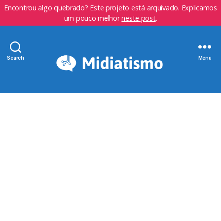
Encontrou algo quebrado? Este projeto está arquivado. Explicamos
um pouco melhor
neste post
.
Search
Menu