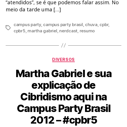
“atendidos”, se é que podemos falar assim. No
meio da tarde uma […]
campus party
,
campus party brasil
,
chuva
,
cpbr
,
Tags
cpbr5
,
martha gabriel
,
nerdcast
,
resumo
Categorias
DIVERSOS
Martha Gabriel e sua
explicação de
Cibridismo aqui na
Campus Party Brasil
2012 – #cpbr5