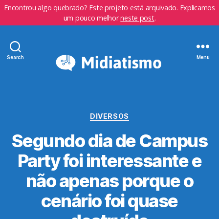
Encontrou algo quebrado? Este projeto está arquivado. Explicamos
um pouco melhor
neste post
.
Search
Menu
Categorias
DIVERSOS
Segundo dia de Campus
Party foi interessante e
não apenas porque o
cenário foi quase