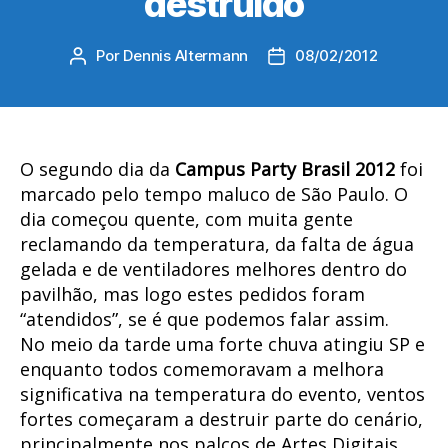
destruído
Por
Dennis Altermann
08/02/2012
Autor
Data
do
de
post
publicação
O segundo dia da
Campus Party Brasil 2012
foi
marcado pelo tempo maluco de São Paulo. O
dia começou quente, com muita gente
reclamando da temperatura, da falta de água
gelada e de ventiladores melhores dentro do
pavilhão, mas logo estes pedidos foram
“atendidos”, se é que podemos falar assim.
No meio da tarde uma forte chuva atingiu SP e
enquanto todos comemoravam a melhora
significativa na temperatura do evento, ventos
fortes começaram a destruir parte do cenário,
principalmente nos palcos de Artes Digitais.