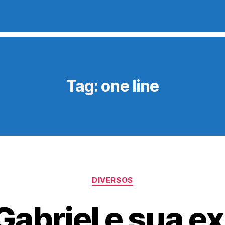
Tag:
one line
Categorias
DIVERSOS
abriel e sua e