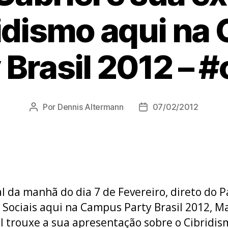
idismo aqui n
 Brasil 2012 – 
Por
Dennis Altermann
07/02/2012
Autor
Data
do
de
post
publicação
al da manhã do dia 7 de Fevereiro, direto do P
 Sociais aqui na Campus Party Brasil 2012, M
l trouxe a sua apresentação sobre o Cibridis