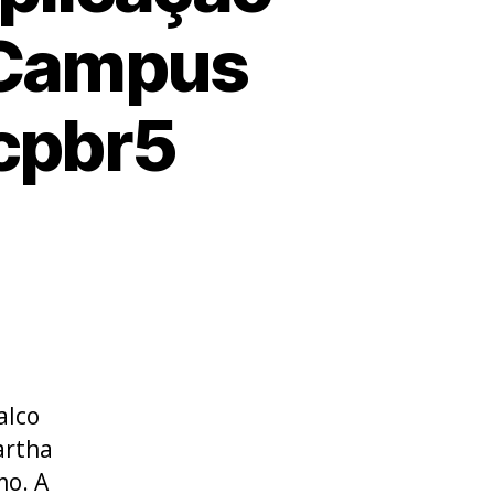
a Campus
#cpbr5
alco
artha
mo. A