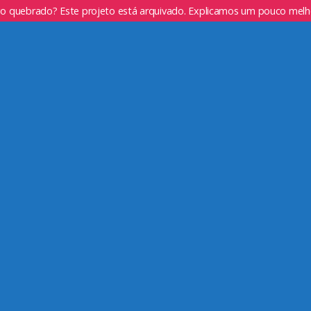
go quebrado? Este projeto está arquivado. Explicamos um pouco mel