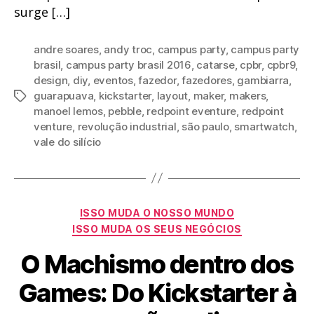
surge […]
andre soares
,
andy troc
,
campus party
,
campus party
brasil
,
campus party brasil 2016
,
catarse
,
cpbr
,
cpbr9
,
design
,
diy
,
eventos
,
fazedor
,
fazedores
,
gambiarra
,
guarapuava
,
kickstarter
,
layout
,
maker
,
makers
,
Tags
manoel lemos
,
pebble
,
redpoint eventure
,
redpoint
venture
,
revolução industrial
,
são paulo
,
smartwatch
,
vale do silício
Categorias
ISSO MUDA O NOSSO MUNDO
ISSO MUDA OS SEUS NEGÓCIOS
O Machismo dentro dos
Games: Do Kickstarter à