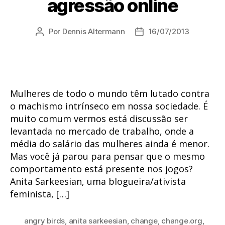
agressão online
Por
Dennis Altermann
16/07/2013
Autor
Data
do
de
post
publicação
Mulheres de todo o mundo têm lutado contra
o machismo intrínseco em nossa sociedade. É
muito comum vermos está discussão ser
levantada no mercado de trabalho, onde a
média do salário das mulheres ainda é menor.
Mas você já parou para pensar que o mesmo
comportamento está presente nos jogos?
Anita Sarkeesian, uma blogueira/ativista
feminista, […]
angry birds
,
anita sarkeesian
,
change
,
change.org
,