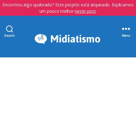
Encontrou algo quebrado? Este projeto está arquivado. Explicamos
um pouco melhor
neste post
.
Search
Menu