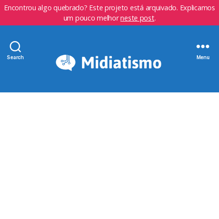
Encontrou algo quebrado? Este projeto está arquivado. Explicamos
um pouco melhor
neste post
.
Search
Menu