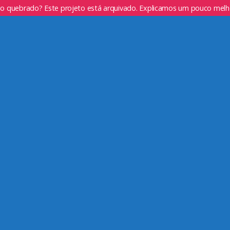
go quebrado? Este projeto está arquivado. Explicamos um pouco mel