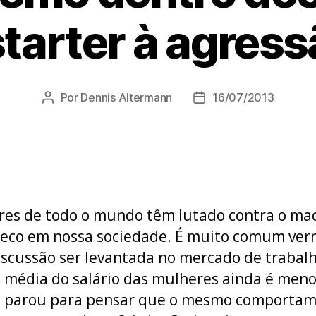
tarter à agress
Por
Dennis Altermann
16/07/2013
Autor
Data
do
de
post
publicação
es de todo o mundo têm lutado contra o ma
seco em nossa sociedade. É muito comum ve
iscussão ser levantada no mercado de trabalh
 média do salário das mulheres ainda é meno
á parou para pensar que o mesmo comporta