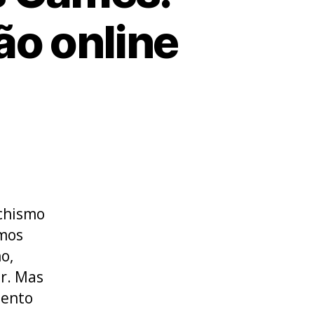
ão online
chismo
rmos
o,
r. Mas
mento