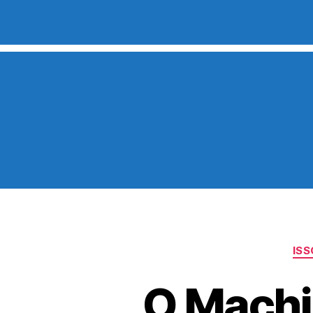
IS
O Machi