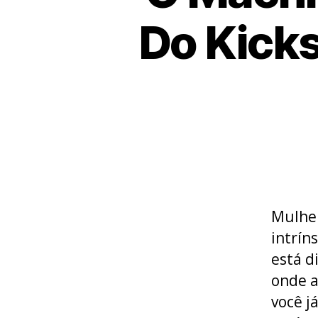
Do Kicks
Mulher
intrín
está d
onde a
você j