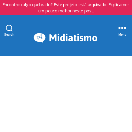
Encontrou algo quebrado? Este projeto está arquivado. Explicamos
um pouco melhor
neste post
.
Search
Menu