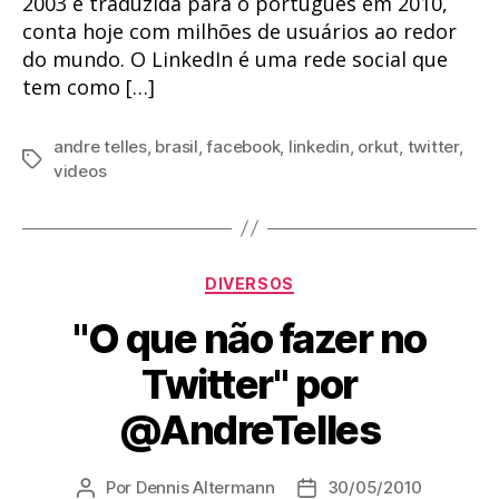
2003 e traduzida para o português em 2010,
conta hoje com milhões de usuários ao redor
do mundo. O LinkedIn é uma rede social que
tem como […]
andre telles
,
brasil
,
facebook
,
linkedin
,
orkut
,
twitter
,
Tags
videos
Categorias
DIVERSOS
"O que não fazer no
Twitter" por
@AndreTelles
Por
Dennis Altermann
30/05/2010
Autor
Data