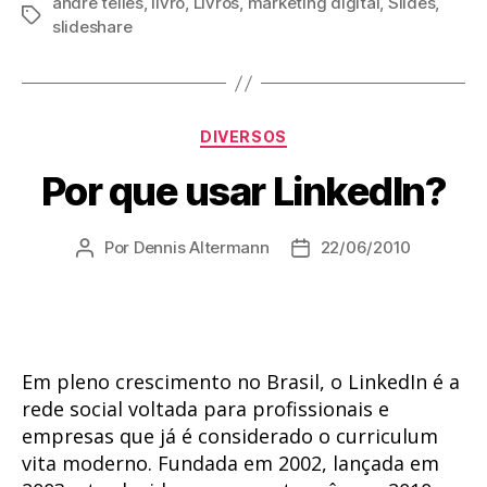
andre telles
,
livro
,
Livros
,
marketing digital
,
Slides
,
Tags
slideshare
Categorias
DIVERSOS
Por que usar LinkedIn?
Por
Dennis Altermann
22/06/2010
Autor
Data
do
de
post
publicação
Em pleno crescimento no Brasil, o LinkedIn é a
rede social voltada para profissionais e
empresas que já é considerado o curriculum
vita moderno. Fundada em 2002, lançada em