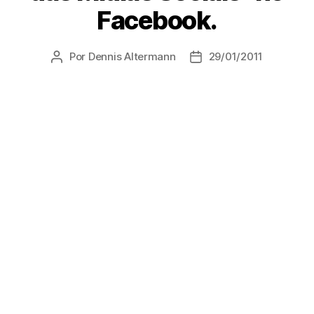
Facebook.
Por
Dennis Altermann
29/01/2011
Autor
Data
do
de
post
publicação