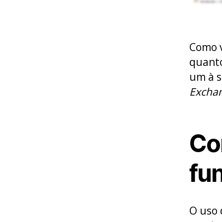
Como v
quanto
um à s
Excha
Co
fu
O uso 