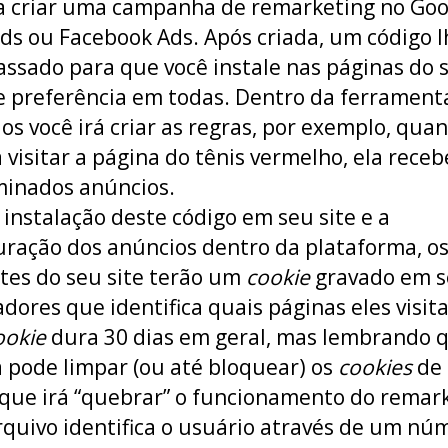
a criar uma campanha de remarketing no Goo
s ou Facebook Ads. Após criada, um código l
assado para que você instale nas páginas do 
de preferência em todas. Dentro da ferrament
os você irá criar as regras, por exemplo, qua
 visitar a página do tênis vermelho, ela receb
inados anúncios.
 instalação deste código em seu site e a
uração dos anúncios dentro da plataforma, o
ntes do seu site terão um
cookie
gravado em s
dores que identifica quais páginas eles visit
ookie
dura 30 dias em geral, mas lembrando 
 pode limpar (ou até bloquear) os
cookies
de 
o que irá “quebrar” o funcionamento do remar
rquivo identifica o usuário através de um nú