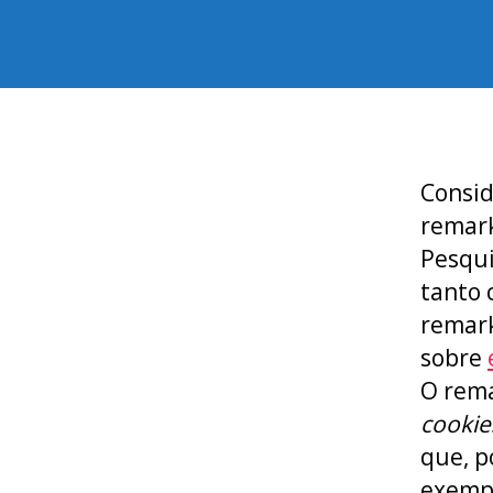
Consid
remark
Pesqu
tanto 
remark
sobre
O rema
cookie
que, p
exempl