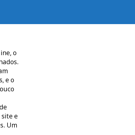
ine, o
nados.
dam
, e o
pouco
 de
site e
os. Um