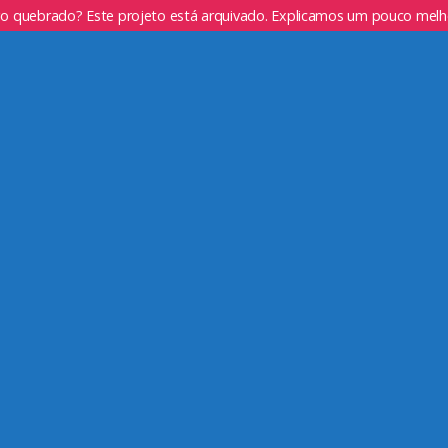
go quebrado? Este projeto está arquivado. Explicamos um pouco mel