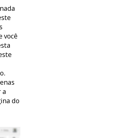
inada
este
s
e você
esta
este
o.
penas
 a
gina do