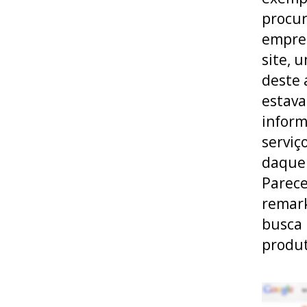
procur
empres
site, 
deste 
estava
inform
serviç
daquel
Parece
remark
busca 
produt