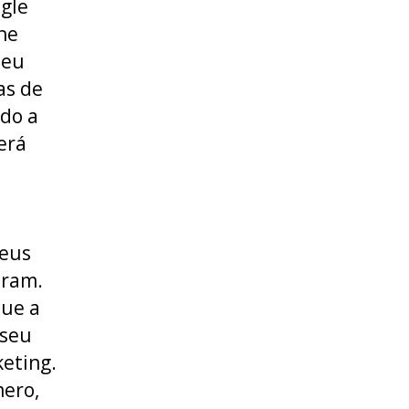
gle
he
seu
as de
ndo a
erá
s
eus
aram.
que a
seu
keting.
mero,