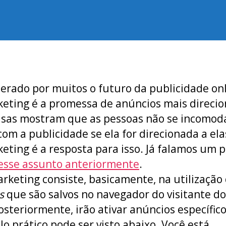
do
de
post
publicação
erado por muitos o futuro da publicidade onl
eting é a promessa de anúncios mais direcio
isas mostram que as pessoas não se incomo
com a publicidade se ela for direcionada a elas
eting é a resposta para isso. Já falamos um 
esse assunto anteriormente
.
rketing consiste, basicamente, na utilização
s
que são salvos no navegador do visitante do 
osteriormente, irão ativar anúncios específic
o prático pode ser visto abaixo. Você está