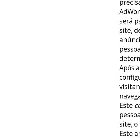
precis
AdWord
será p
site, 
anúnci
pessoa
determ
Após a
config
visita
navega
Este
c
pessoa
site, 
Este a