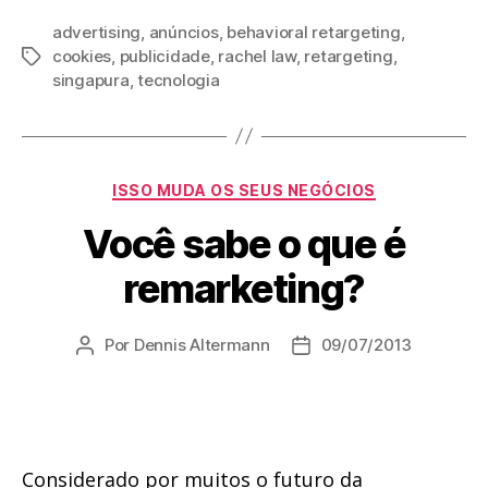
advertising
,
anúncios
,
behavioral retargeting
,
cookies
,
publicidade
,
rachel law
,
retargeting
,
Tags
singapura
,
tecnologia
Categorias
ISSO MUDA OS SEUS NEGÓCIOS
Você sabe o que é
remarketing?
Por
Dennis Altermann
09/07/2013
Autor
Data
do
de
post
publicação
Considerado por muitos o futuro da