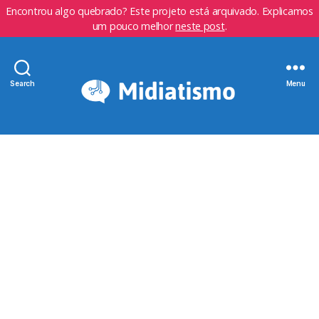
Encontrou algo quebrado? Este projeto está arquivado. Explicamos
um pouco melhor
neste post
.
Search
Menu