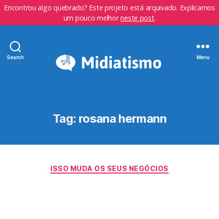
Encontrou algo quebrado? Este projeto está arquivado. Explicamos
um pouco melhor
neste post
.
Search
Menu
Tag:
rosana hermann
Categorias
ISSO MUDA OS SEUS NEGÓCIOS