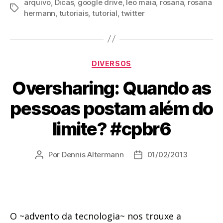
arquivo
,
Dicas
,
google drive
,
leo maia
,
rosana
,
rosana
Tags
hermann
,
tutoriais
,
tutorial
,
twitter
Categorias
DIVERSOS
Oversharing: Quando as
pessoas postam além do
limite? #cpbr6
Por
Dennis Altermann
01/02/2013
Autor
Data
do
de
post
publicação
O ~advento da tecnologia~ nos trouxe a