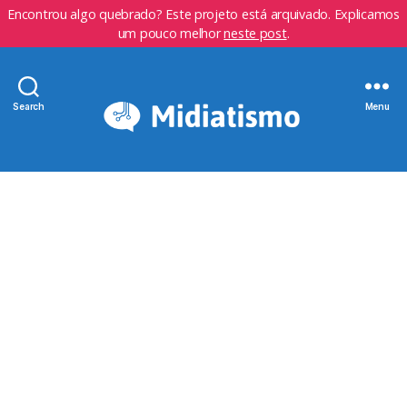
Encontrou algo quebrado? Este projeto está arquivado. Explicamos
um pouco melhor
neste post
.
Search
Menu