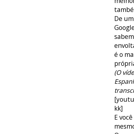
melhor
também
De um 
Google
sabemo
envolt
é o ma
própri
(O víd
Espanh
transc
[yout
kk]
E você
mesmo 