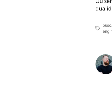
Ou ser
qualid
busc
Tags
engi