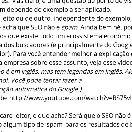
es. Mas claro, é uma questão de ponto de vis
 depende do exemplo a ser aplicado.
jeito ou de outro, independente do exemplo,
 acha que SEO não é
spam
. Ainda bem né, p
s que existe todo um ecossistema econômic
a dos buscadores (e principalmente do Googl
ior). Para você entender melhor a explicação
a empresa sobre esse assunto, veja esse vídeo
eo é em inglês, mas tem legendas em Inglês, A
ol. Você pode tentar fazer a
rição automática do Google.)
ube http://www.youtube.com/watch?v=BS75v
 caro leitor, o que acha? Será que o SEO não é
algum tipo de ‘spam’ para os resultados de 