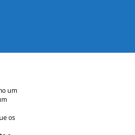
omo um
 um
ue os