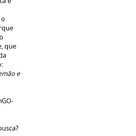
ta e
 o
orque
o
e, que
 da
:
lemão e
hGO-
busca?