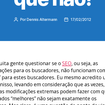
Por
Dennis Altermann
17/02/2012
Autor
Data
do
de
post
publicação
muita gente questionar se o
SEO
, ou seja, as
ações para os buscadores, não funcionam c
” para estes buscadores. Eu mesmo acredito
nisso, levando em consideração que as vezes,
s modificações extremas podem fazer com q
ados “melhores” não sejam exatamente os