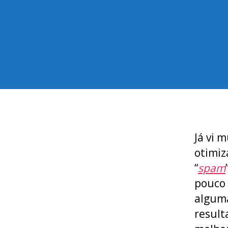
Já vi 
otimiz
“
spam
pouco 
alguma
result