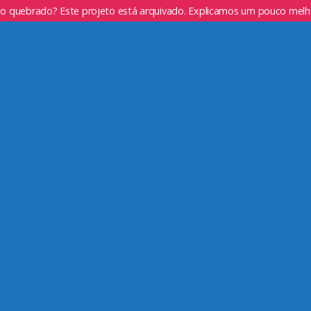
go quebrado? Este projeto está arquivado. Explicamos um pouco mel