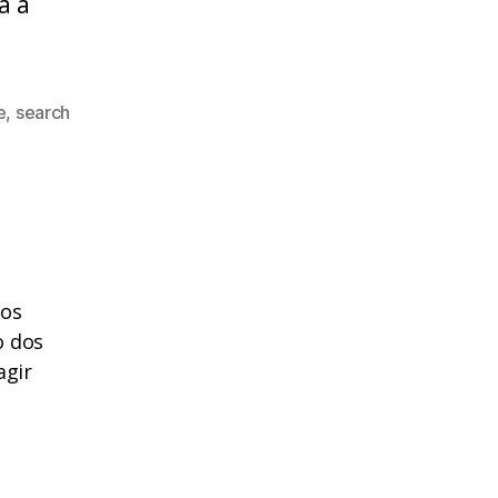
a a
e
,
search
dos
o dos
agir