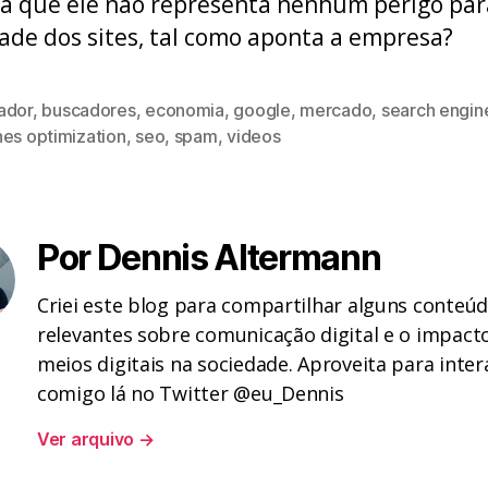
á que ele não representa nenhum perigo par
ade dos sites, tal como aponta a empresa?
ador
,
buscadores
,
economia
,
google
,
mercado
,
search engin
nes optimization
,
seo
,
spam
,
videos
Por Dennis Altermann
Criei este blog para compartilhar alguns conteú
relevantes sobre comunicação digital e o impact
meios digitais na sociedade. Aproveita para inter
comigo lá no Twitter @eu_Dennis
Ver arquivo
→