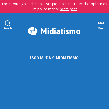
Encontrou algo quebrado? Este projeto está arquivado. Explicamos
um pouco melhor
neste post
.
Search
Menu
Categorias
ISSO MUDA O MIDIATISMO