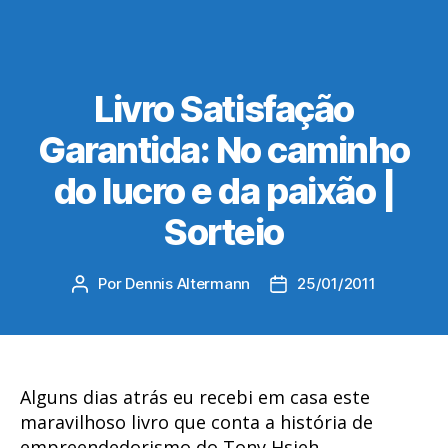
Livro Satisfação
Garantida: No caminho
do lucro e da paixão |
Sorteio
Por
Dennis Altermann
25/01/2011
Autor
Data
do
de
post
publicação
Alguns dias atrás eu recebi em casa este
maravilhoso livro que conta a história de
empreendedorismo do Tony Hsieh.