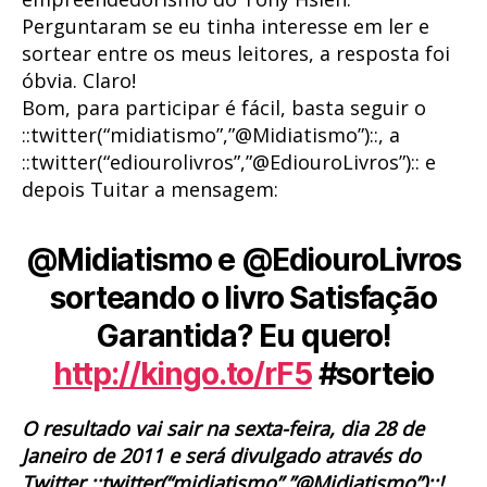
Perguntaram se eu tinha interesse em ler e
sortear entre os meus leitores, a resposta foi
óbvia. Claro!
Bom, para participar é fácil, basta seguir o
::twitter(“midiatismo”,”@Midiatismo”)::, a
::twitter(“ediourolivros”,”@EdiouroLivros”):: e
depois Tuitar a mensagem:
@Midiatismo e @EdiouroLivros
sorteando o livro Satisfação
Garantida? Eu quero!
http://kingo.to/rF5
#sorteio
O resultado vai sair na sexta-feira, dia 28 de
Janeiro de 2011 e será divulgado através do
Twitter ::twitter(“midiatismo”,”@Midiatismo”)::!