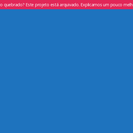
go quebrado? Este projeto está arquivado. Explicamos um pouco mel