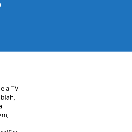
ue a TV
 blah,
a
em,