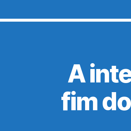
A int
fim do