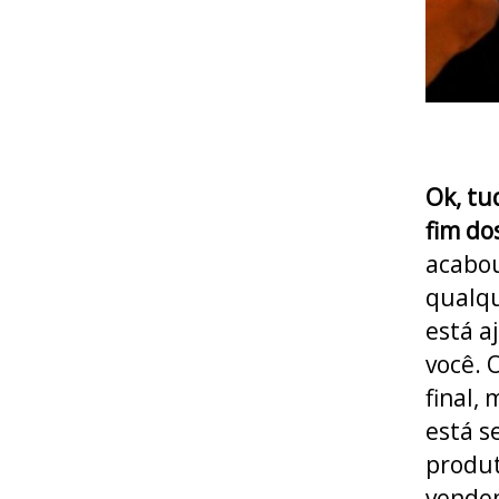
Ok, tu
fim do
acabou
qualqu
está a
você. 
final,
está s
produt
vendem