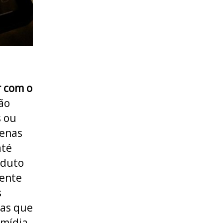
r com o
ão
s ou
penas
até
oduto
mente
s
jas que
 mídia