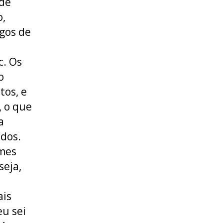
 de
o,
ogos de
c. Os
o
tos, e
, o que
a
dos.
lmes
seja,
ais
eu sei