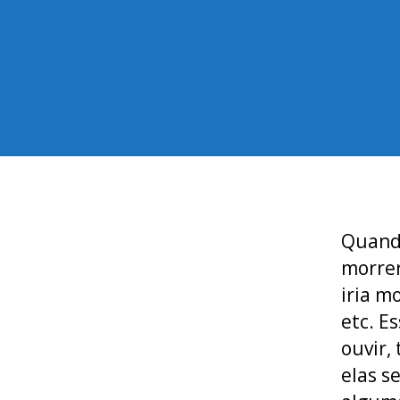
Quando
morrer
iria m
etc. E
ouvir,
elas s