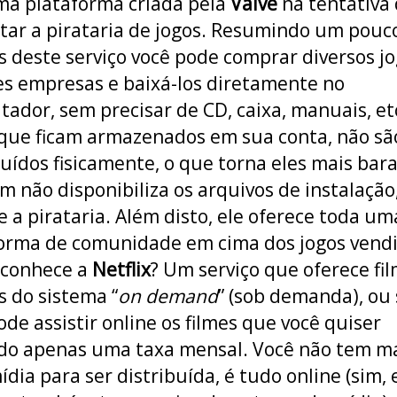
a plataforma criada pela
Valve
na tentativa
ar a pirataria de jogos. Resumindo um pouc
s deste serviço você pode comprar diversos j
s empresas e baixá-los diretamente no
ador, sem precisar de CD, caixa, manuais, et
 que ficam armazenados em sua conta, não sã
buídos fisicamente, o que torna eles mais bara
 não disponibiliza os arquivos de instalação
 a pirataria. Além disto, ele oferece toda um
orma de comunidade em cima dos jogos vendi
 conhece a
Netflix
? Um serviço que oferece fi
s do sistema “
on demand
” (sob demanda), ou 
ode assistir online os filmes que você quiser
o apenas uma taxa mensal. Você não tem m
dia para ser distribuída, é tudo online (sim, 