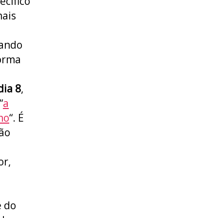
ecífico
mais
dando
forma
a
dia 8
,
“
a
mo
“. É
não
or,
é do