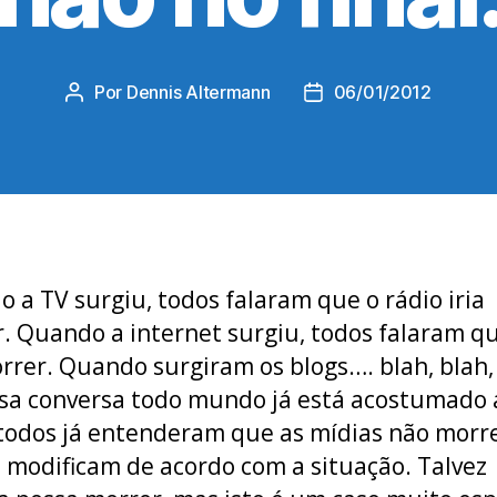
Por
Dennis Altermann
06/01/2012
Autor
Data
do
de
post
publicação
 a TV surgiu, todos falaram que o rádio iria
. Quando a internet surgiu, todos falaram q
orrer. Quando surgiram os blogs…. blah, blah,
ssa conversa todo mundo já está acostumado 
 todos já entenderam que as mídias não morr
e modificam de acordo com a situação. Talvez