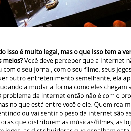
do isso é muito legal, mas o que isso tem a ve
s meios?
Você deve perceber que a internet n
 com o seu jornal, com o seu filme, seus jogo
er outro entretenimento semelhante, ela a
judando a mudar a forma como eles chegam 
O problema da internet então não é com o pr
 mas no que está entre você e ele. Quem real
entindo ou vai sentir o peso da internet são a
oras que distribuem as músicas/filmes, as lo
 jogos, as distribuidoras que espalham esta