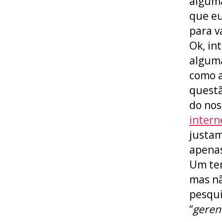
alguma
que eu
para v
Ok, in
alguma
como a
questã
do no
intern
justam
apenas
Um tem
mas nã
pesqui
“
gerenc