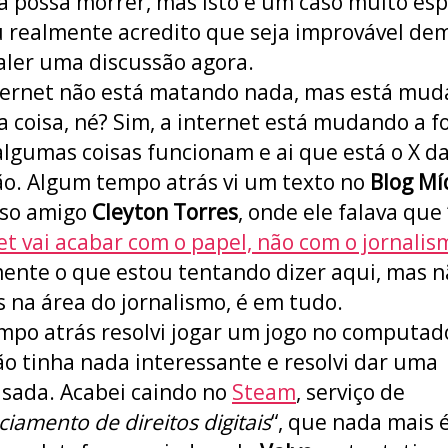
 possa morrer, mas isto é um caso muito esp
 realmente acredito que seja improvável de
aler uma discussão agora.
ternet não está matando nada, mas está mu
 coisa, né? Sim, a internet está mudando a 
lgumas coisas funcionam e ai que está o X d
o. Algum tempo atrás vi um texto no
Blog Mí
sso amigo
Cleyton Torres
, onde ele falava que 
et vai acabar com o papel, não com o jornalis
ente o que estou tentando dizer aqui, mas 
 na área do jornalismo, é em tudo.
po atrás resolvi jogar um jogo no computad
o tinha nada interessante e resolvi dar uma
sada. Acabei caindo no
Steam
, serviço de
iamento de direitos digitais
“, que nada mais 