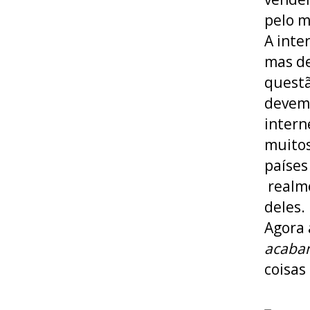
pelo m
A inte
mas de
questã
devemo
intern
muitos
países
realme
deles.
Agora 
acaban
coisas