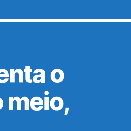
enta o
o meio,
.