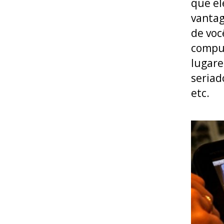
que el
vantag
de voc
comput
lugare
seriad
etc.