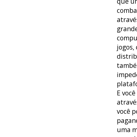
que um
combat
atravé
grande
comput
jogos,
distri
também
impede
plataf
E você
atravé
você p
pagand
uma mí