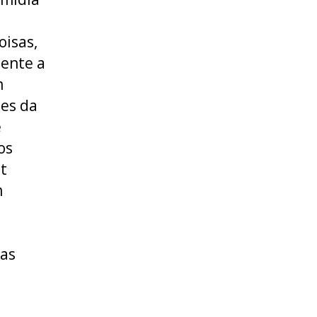
oisas,
mente a
m
ões da
e
os
t
m
mas