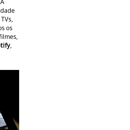
 A
idade
 TVs,
os os
filmes,
tify
,