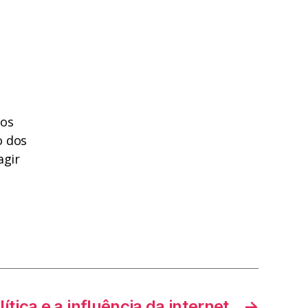
dos
o dos
agir
lítica e a influência da internet
→