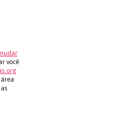
 mudar
ar você
as.org
 área
 as