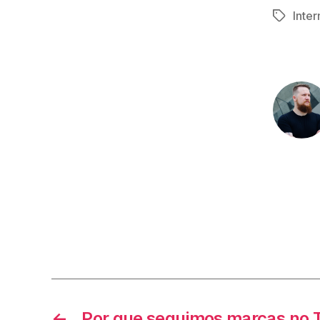
Inter
Tags
←
Por que seguimos marcas no T