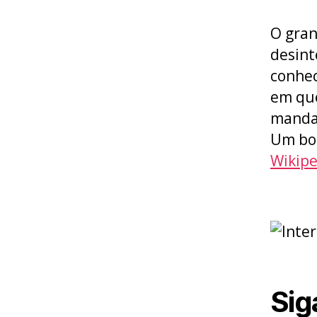
O gran
desint
conhec
em que
mandan
Um bo
Wikipe
Sig