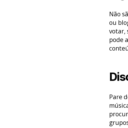
Não sã
ou blo
votar,
pode a
conteú
Dis
Pare d
música
procur
grupos