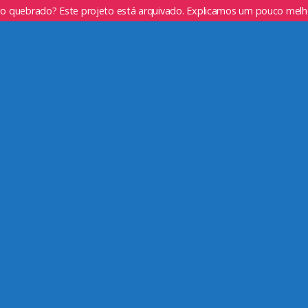
go quebrado? Este projeto está arquivado. Explicamos um pouco mel