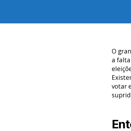
O gran
a falt
eleiçõ
Existe
votar 
suprid
Ent