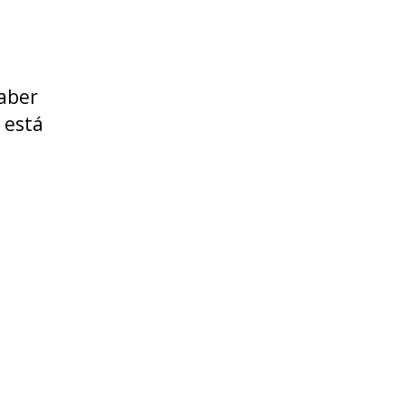
saber
 está