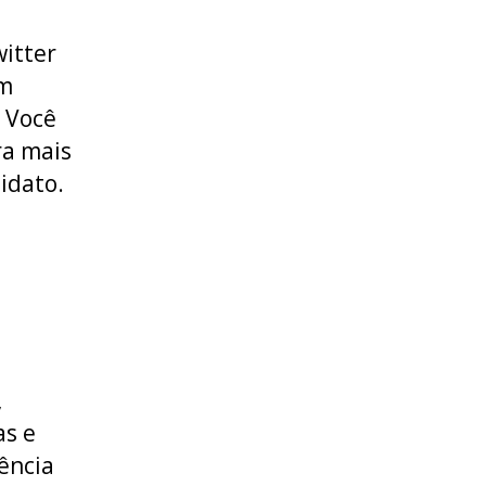
itter
em
. Você
ra mais
idato.
,
as e
ência