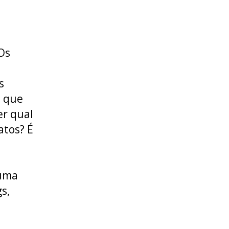
Os
s
o que
er qual
atos? É
uma
s,