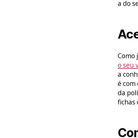
a do s
Ace
Como j
o seu 
a conh
é com 
da pol
fichas
Com