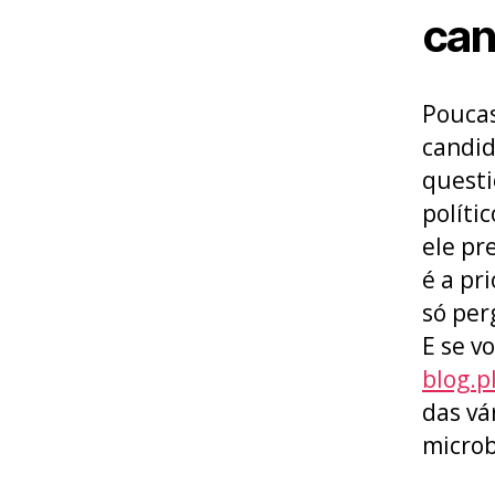
can
Poucas
candid
questi
políti
ele pr
é a pr
só per
E se v
blog.p
das vá
microbl