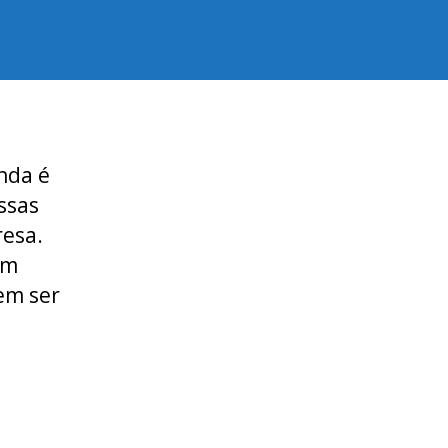
inda é
ossas
esa.
em
em ser