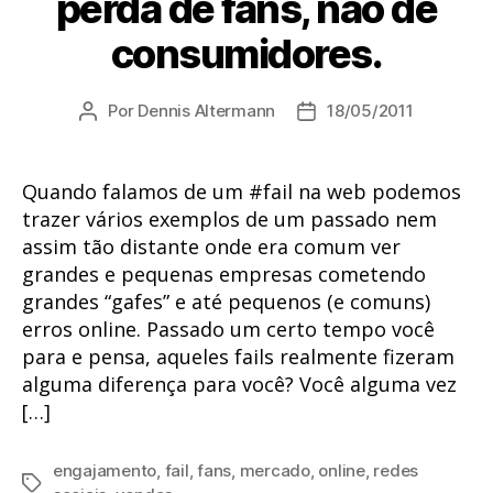
perda de fans, não de
consumidores.
Por
Dennis Altermann
18/05/2011
Autor
Data
do
de
post
publicação
Quando falamos de um #fail na web podemos
trazer vários exemplos de um passado nem
assim tão distante onde era comum ver
grandes e pequenas empresas cometendo
grandes “gafes” e até pequenos (e comuns)
erros online. Passado um certo tempo você
para e pensa, aqueles fails realmente fizeram
alguma diferença para você? Você alguma vez
[…]
engajamento
,
fail
,
fans
,
mercado
,
online
,
redes
Tags