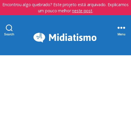
Encontrou algo quebrado? Este projeto está arquivado. Explicamos
um pouco melhor
neste post
.
Search
Menu