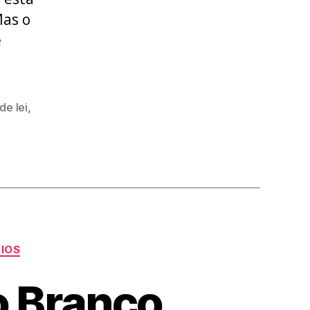
Mas o
é
de lei
,
CIOS
o Branco