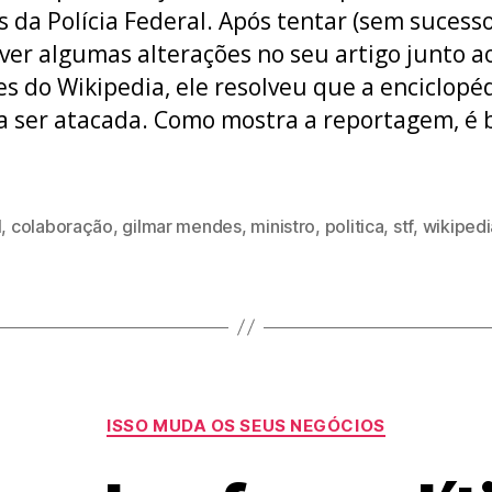
s da Polícia Federal. Após tentar (sem sucess
er algumas alterações no seu artigo junto a
es do Wikipedia, ele resolveu que a enciclopé
a ser atacada. Como mostra a reportagem, é
l
,
colaboração
,
gilmar mendes
,
ministro
,
politica
,
stf
,
wikipedi
Categorias
ISSO MUDA OS SEUS NEGÓCIOS