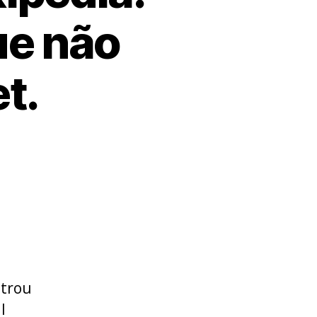
ue não
t.
ntrou
l