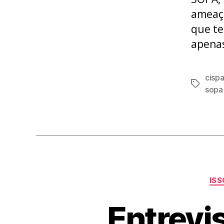
ameaça
que te
apenas
cisp
Tags
sopa
IS
Entrevi