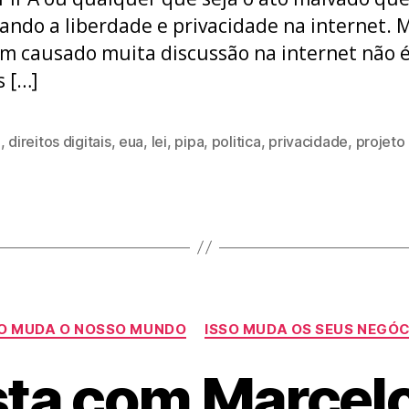
ndo a liberdade e privacidade na internet. 
m causado muita discussão na internet não 
 […]
a
,
direitos digitais
,
eua
,
lei
,
pipa
,
politica
,
privacidade
,
projeto 
Categorias
SO MUDA O NOSSO MUNDO
ISSO MUDA OS SEUS NEGÓ
sta com Marcel