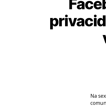
Faceb
privacid
Na sex
comuni