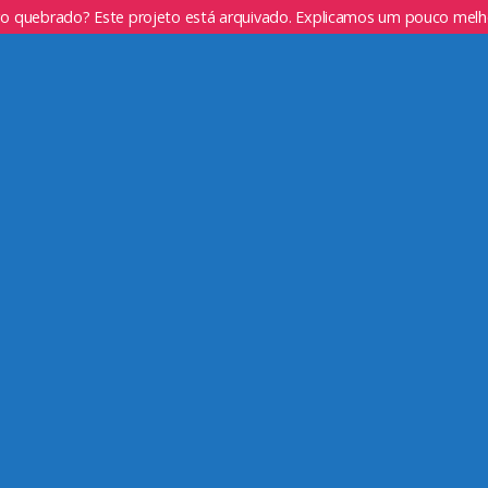
go quebrado? Este projeto está arquivado. Explicamos um pouco mel