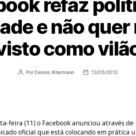
ook refaz polít
ade e não quer
visto como vilã
Por
Dennis Altermann
13/05/2012
Autor
Data
do
de
post
publicação
ta-feira (11) o Facebook anunciou através de
cado oficial que está colocando em prática 