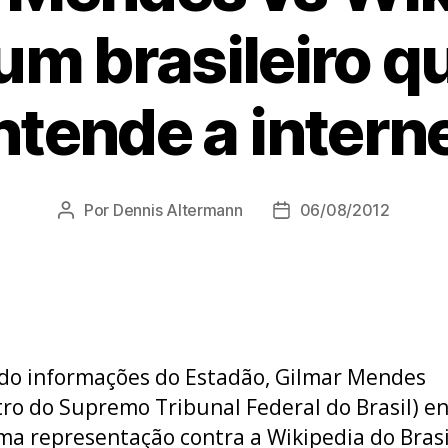
um brasileiro q
ntende a interne
Por
Dennis Altermann
06/08/2012
Autor
Data
do
de
post
publicação
o informações do Estadão, Gilmar Mendes
tro do Supremo Tribunal Federal do Brasil) e
a representação contra a Wikipedia do Brasi