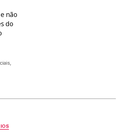
ue não
és do
o
ciais
,
CIOS