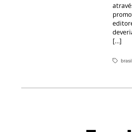
atravé
promov
editor
deveri
[…]
brasi
Tags