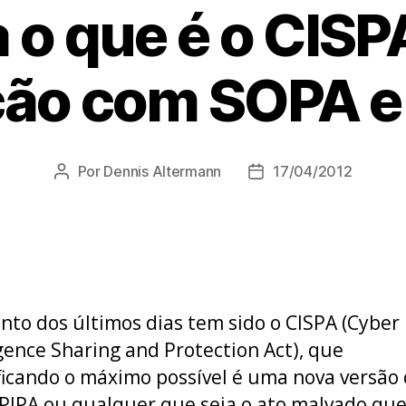
 o que é o CISPA
ção com SOPA e
Por
Dennis Altermann
17/04/2012
Autor
Data
do
de
post
publicação
nto dos últimos dias tem sido o CISPA (Cyber
igence Sharing and Protection Act), que
ficando o máximo possível é uma nova versão
PIPA ou qualquer que seja o ato malvado que