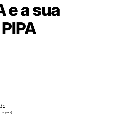
 e a sua
 PIPA
 do
 está