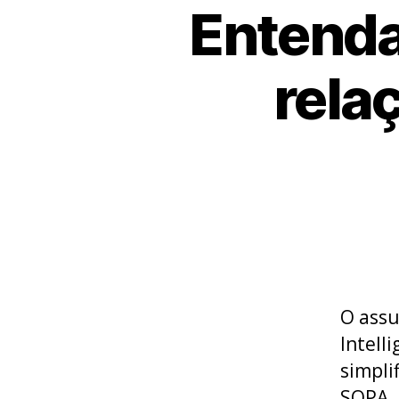
Entenda
rela
O assu
Intell
simpli
SOPA, 