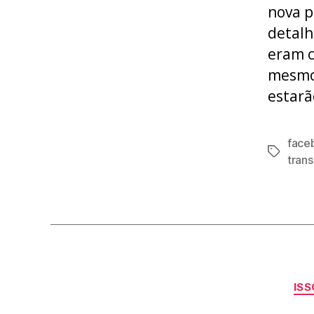
nova p
detalh
eram c
mesmo 
estarã
face
Tags
tran
IS