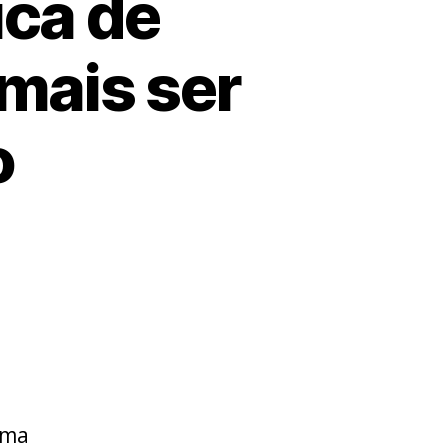
ica de
 mais ser
o
uma