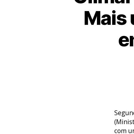
Mais 
e
Segund
(Minis
com um