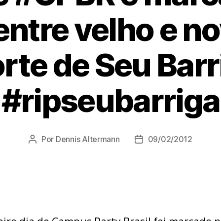
entre velho e no
rte de Seu Barr
#ripseubarriga
Por
Dennis Altermann
09/02/2012
Autor
Data
do
de
post
publicação