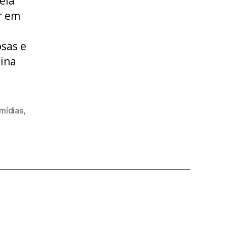
ela
r em
osas e
cina
mídias
,