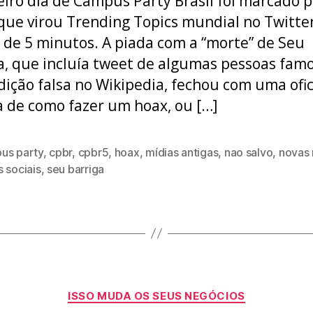
eiro dia de Campus Party Brasil foi marcado p
que virou Trending Topics mundial no Twitte
de 5 minutos. A piada com a “morte” de Seu
a, que incluía tweet de algumas pessoas fam
ição falsa no Wikipedia, fechou com uma ofi
a de como fazer um hoax, ou […]
us party
,
cpbr
,
cpbr5
,
hoax
,
mídias antigas
,
nao salvo
,
novas 
 sociais
,
seu barriga
Categorias
ISSO MUDA OS SEUS NEGÓCIOS