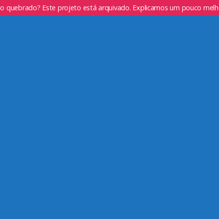
go quebrado? Este projeto está arquivado. Explicamos um pouco mel