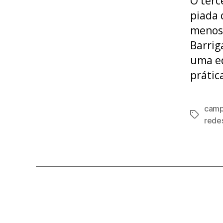
O terc
piada 
menos 
Barrig
uma ed
prátic
camp
Tags
redes