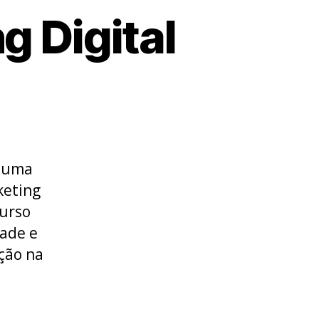
g Digital
r uma
keting
Curso
dade e
ção na