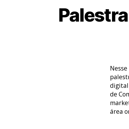
Palestra
Nesse 
palest
digita
de Com
market
área o