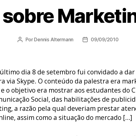
 sobre Marketin
Por
Dennis Altermann
09/09/2010
Autor
Data
do
de
post
publicação
último dia 8 de setembro fui convidado a da
ra via Skype. O conteúdo da palestra era mar
l e o objetivo era mostrar aos estudantes do 
unicação Social, das habilitações de publici
ing, a razão pela qual deveriam prestar aten
nline, assim como a situação do mercado […]