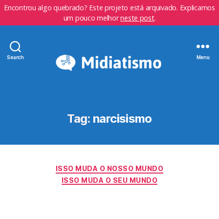
Encontrou algo quebrado? Este projeto está arquivado. Explicamos
um pouco melhor
neste post
.
Search
Menu
Tag:
narcisismo
Categorias
ISSO MUDA O NOSSO MUNDO
ISSO MUDA O SEU MUNDO