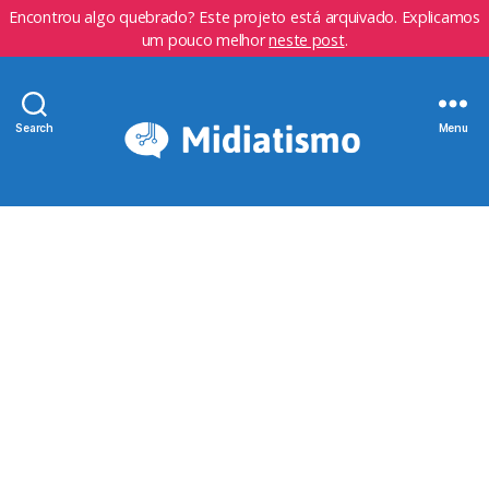
Encontrou algo quebrado? Este projeto está arquivado. Explicamos
um pouco melhor
neste post
.
Search
Menu