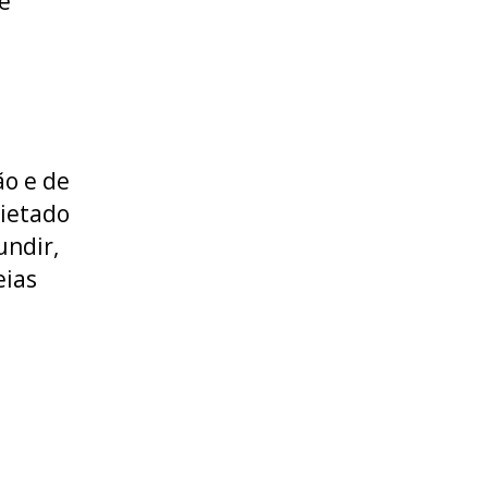
e
ão e de
uietado
undir,
eias