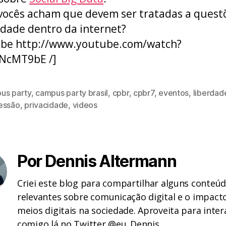
ocês acham que devem ser tratadas a quest
idade dentro da internet?
ube http://www.youtube.com/watch?
fNcMT9bE /]
us party
,
campus party brasil
,
cpbr
,
cpbr7
,
eventos
,
liberdad
essão
,
privacidade
,
videos
Por Dennis Altermann
Criei este blog para compartilhar alguns conteú
relevantes sobre comunicação digital e o impact
meios digitais na sociedade. Aproveita para inter
comigo lá no Twitter @eu_Dennis