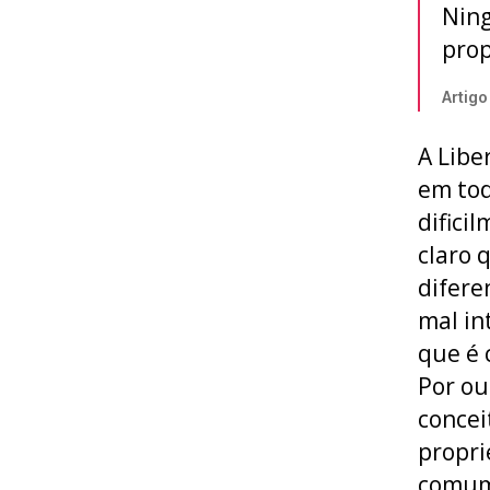
Ning
prop
Artigo
A Libe
em tod
difici
claro 
difere
mal i
que é 
Por ou
concei
propri
comum.