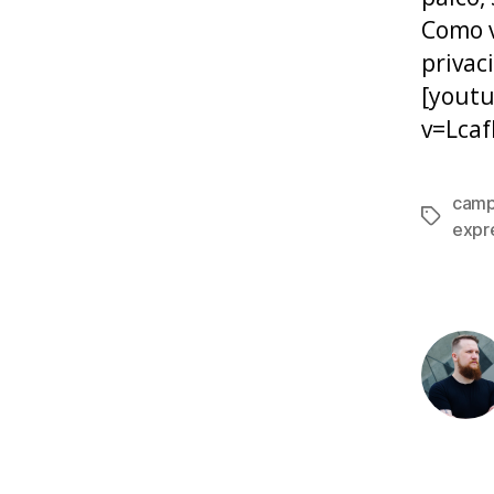
Como v
privac
[yout
v=Lca
camp
Tags
expr