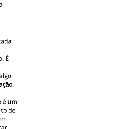
a
tada
o. É
algo
ação
,
e é um
ito de
em
tar