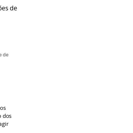
ões de
e de
dos
o dos
agir