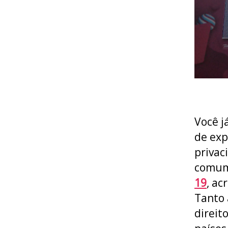
Você j
de exp
privac
comum
19
, ac
Tanto 
direit