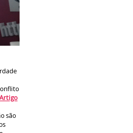
erdade
onflito
Artigo
ão são
os