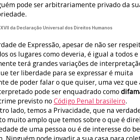
uém pode ser arbitrariamente privado da su
riedade.
 XVII da Declaração Universal dos Direitos Humanos
rdade de Expressão, apesar de não ser respei
os os lugares como deveria, é igual a todos e
lmente terá grandes variações de interpretaçã
que ter liberdade para se expressar é muita
nte de poder falar o que quiser, uma vez que 
nterpretado pode ser enquadrado como
difam
crime previsto no
Código Penal brasileiro
.
tro lado, temos a Privacidade, que na verdad
to muito amplo que temos sobre o que é dire
edade de uma pessoa ou é de interesse do b
 Ninguém pode invadir a sua casa para cole