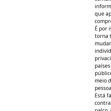
inform
que ap
compr
É por 
torna 
mudar 
indiví
privac
países
públic
meio d
pessoa
Está f
contra
palco,