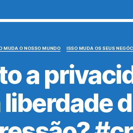
Categorias
SO MUDA O NOSSO MUNDO
ISSO MUDA OS SEUS NEGÓ
to a privaci
 liberdade 
ressão? #c