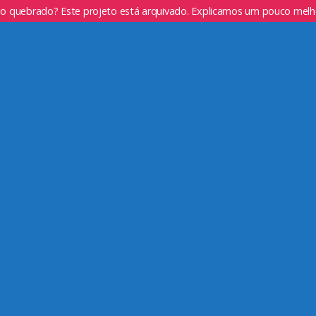
go quebrado? Este projeto está arquivado. Explicamos um pouco mel