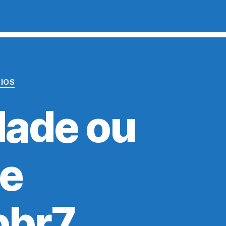
CIOS
dade ou
de
pbr7