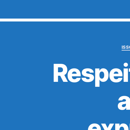
IS
Respei
a
exp