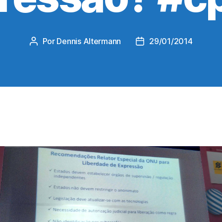
Por
Dennis Altermann
29/01/2014
Autor
Data
do
de
post
publicação