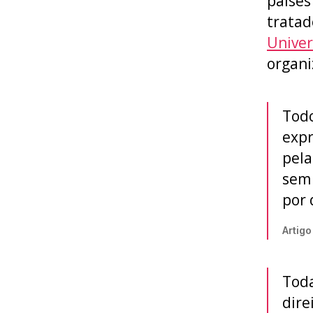
países
tratad
Univer
organi
Todo
expr
pela
sem 
por 
Artigo
Toda
dire