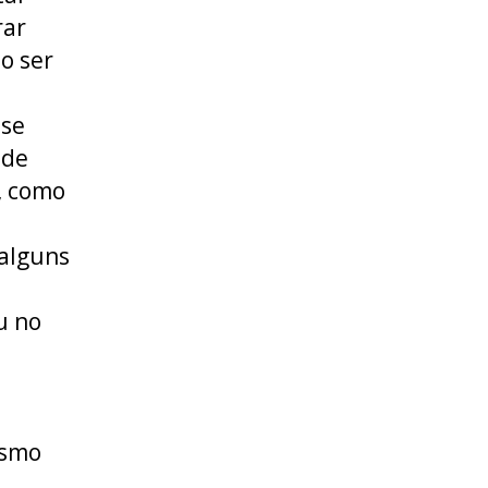
rar
o ser
 se
ode
, como
alguns
u no
esmo