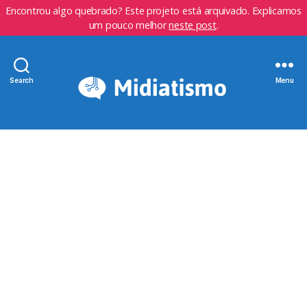
Encontrou algo quebrado? Este projeto está arquivado. Explicamos
um pouco melhor
neste post
.
Search
Menu