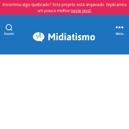
Encontrou algo quebrado? Este projeto está arquivado. Explicamos
um pouco melhor
neste post
.
Search
Menu