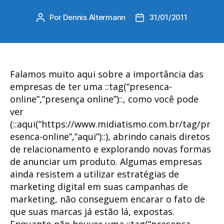
Por
Dennis Altermann
31/01/2011
Autor
Data
do
de
post
publicação
Falamos muito aqui sobre a importância das
empresas de ter uma ::tag(“presenca-
online”,”presença online”)::, como você pode
ver
(::aqui(“https://www.midiatismo.com.br/tag/pr
esenca-online”,”aqui”)::), abrindo canais diretos
de relacionamento e explorando novas formas
de anunciar um produto. Algumas empresas
ainda resistem a utilizar estratégias de
marketing digital em suas campanhas de
marketing, não conseguem encarar o fato de
que suas marcas já estão lá, expostas.
Enquanto não houver uma ::tag(“presenca-