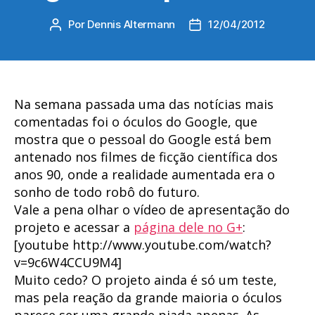
Por
Dennis Altermann
12/04/2012
Autor
Data
do
de
post
publicação
Na semana passada uma das notícias mais
comentadas foi o óculos do Google, que
mostra que o pessoal do Google está bem
antenado nos filmes de ficção científica dos
anos 90, onde a realidade aumentada era o
sonho de todo robô do futuro.
Vale a pena olhar o vídeo de apresentação do
projeto e acessar a
página dele no G+
:
[youtube http://www.youtube.com/watch?
v=9c6W4CCU9M4]
Muito cedo? O projeto ainda é só um teste,
mas pela reação da grande maioria o óculos
parece ser uma grande piada apenas. As