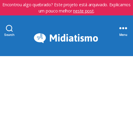
Encontrou algo quebrado? Este projeto está arquivado. Explicamos
um pouco melhor
neste post
.
Search
Menu