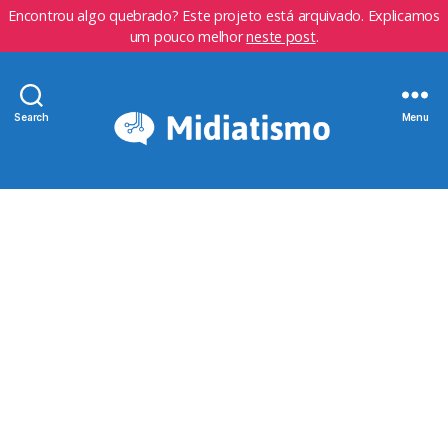
Encontrou algo quebrado? Este projeto está arquivado. Explicamos
um pouco melhor
neste post
.
Search
Menu