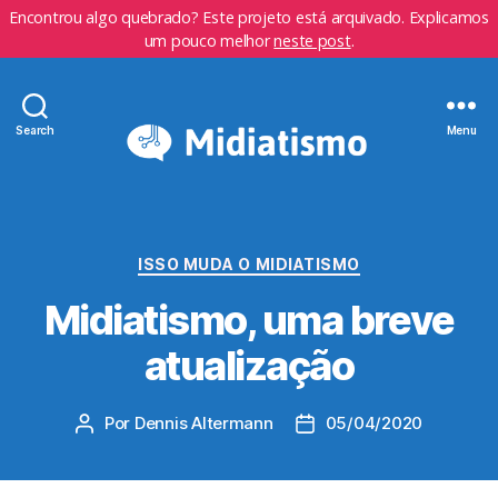
Encontrou algo quebrado? Este projeto está arquivado. Explicamos
um pouco melhor
neste post
.
Search
Menu
Categorias
ISSO MUDA O MIDIATISMO
Midiatismo, uma breve
atualização
Por
Dennis Altermann
05/04/2020
Autor
Data
do
de
post
publicação