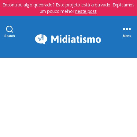
Encontrou algo quebrado? Este projeto está arquivado. Explicamos
um pouco melhor
neste post
.
Search
Menu