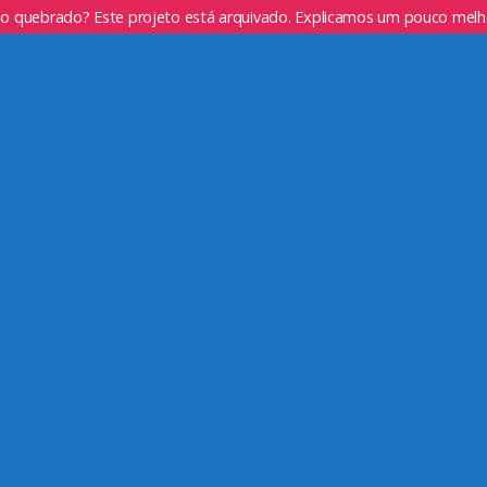
go quebrado? Este projeto está arquivado. Explicamos um pouco mel