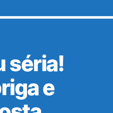
 séria!
riga e
osta.