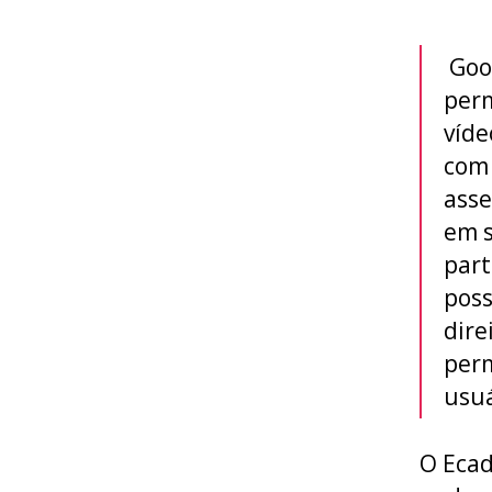
Goog
perm
víde
com
asse
em s
par
poss
dire
perm
usuá
O Ecad