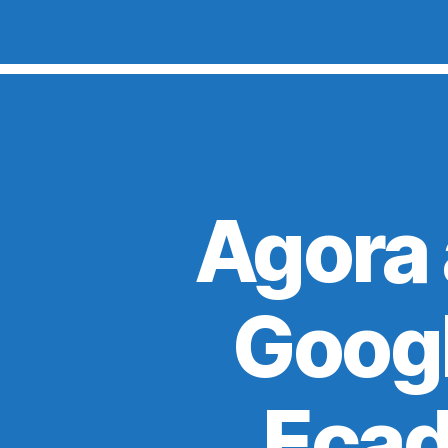
Agora 
Googl
Ecad