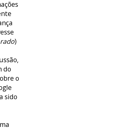
mações
ente
ança
vesse
orado
)
ussão,
m do
sobre o
ogle
a sido
sma