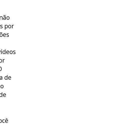
 não
s por
ções
vídeos
or
D
a de
ão
 de
ocê