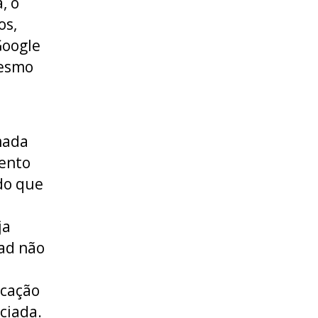
, o
os,
Google
mesmo
mada
mento
do que
ja
cad não
icação
ciada.