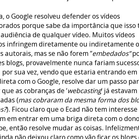
a, o Google resolveu defender os vídeos
orados porque sabe da importância que isso
 audiência de qualquer vídeo. Muitos vídeos
s infringem diretamente ou indiretamente 
os autorais, mas se não forem “
embedados”
po
s blogs, provavelmente nunca fariam sucess
 por sua vez, vendo que estaria entrando e
direta com o Google, resolve dar um passo par
r que as cobranças de ‘
webcasting
‘ já estavam
iadas (
mas cobraram da mesma forma dos blo
s?
). Ficou claro que o Ecad não tem interesse
 em entrar em uma briga direta com o dono
e, então resolve mudar as coisas. Infelizmen
inda não deixou claro como vão ficar os blogs