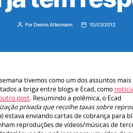
Por
Dennis Altermann
10/03/2012
Autor
Data
do
de
post
publicação
 semana tivemos como um dos assuntos mais
ados a briga entre blogs e Ecad, como
notic
outro post
. Resumindo a polêmica, o Ecad
ização privada que recolhe taxas sobre repr
a
) estava enviando cartas de cobrança para b
nham reproduções de vídeos/músicas de terc