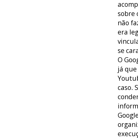
acompa
sobre 
não fa
era le
vincul
se car
O Goog
já que
Youtub
caso.
conden
inform
Google
organi
execuç