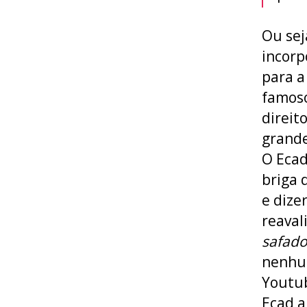
Ou sej
incorp
para a
famoso
direit
grande
O Ecad
briga 
e dize
reaval
safado
nenhum
Youtub
Ecad a