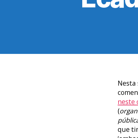
Nesta
coment
neste 
(
organ
públic
que ti