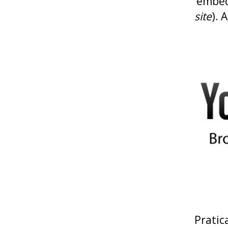
‘embed
site
). 
Prati