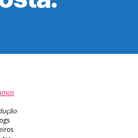
iamos
odução
logs
eiros