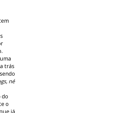
 tem
os
r
o.
m uma
a trás
 sendo
gs, né
 do
te o
 que já