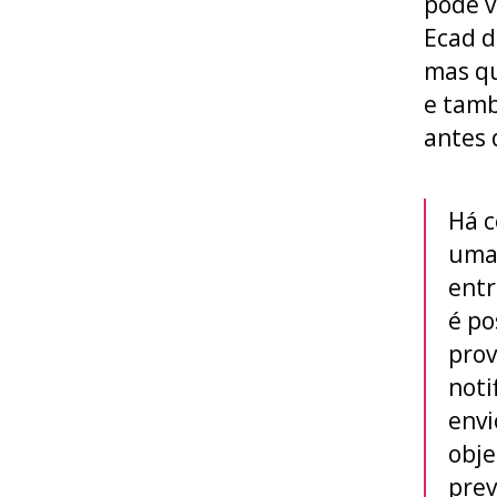
pode v
Ecad d
mas qu
e tam
antes 
Há c
uma 
entr
é po
prov
noti
envi
obje
prev