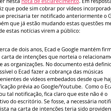
er nesta
nota de esclarecimento
. Em resposta
iz que pode sim cobrar por vídeos incorporad
e precisaria ter notificado anteriormente o 
bém que já estão mudando estas questões 
de estas notícias virem a público:
erca de dois anos, Ecad e Google mantém fir
carta de intenções que norteia o relaciona
e as organizações. No documento está defini
ssível o Ecad fazer a cobrança das músicas
enientes de vídeos embedados desde que ha
ficação prévia ao Google/Youtube. Como o E
ou tal notificação, fica claro que este não é o
tivo do escritório. Se fosse, a necessária notif
ista na carta de intenções teria sido providen