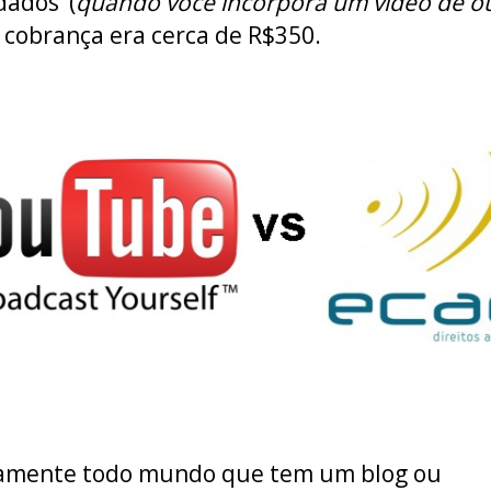
ados’ (
quando você incorpora um vídeo de o
A cobrança era cerca de R$350.
camente todo mundo que tem um blog ou