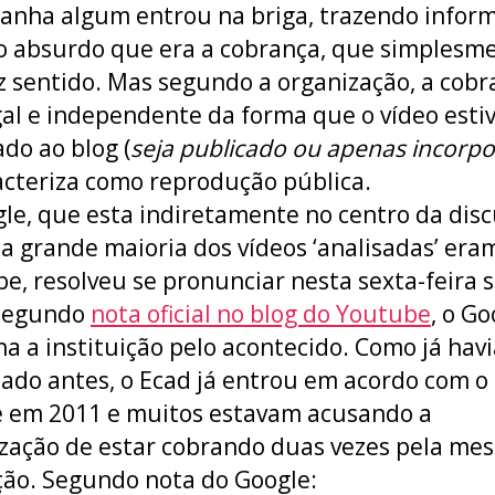
nha algum entrou na briga, trazendo infor
o absurdo que era a cobrança, que simplesm
z sentido. Mas segundo a organização, a cobr
gal e independente da forma que o vídeo esti
ado ao blog (
seja publicado ou apenas incorp
acteriza como reprodução pública.
le, que esta indiretamente no centro da disc
 a grande maioria dos vídeos ‘analisadas’ era
e, resolveu se pronunciar nesta sexta-feira 
 Segundo
nota oficial no blog do Youtube
, o Go
a a instituição pelo acontecido. Como já havi
ado antes, o Ecad já entrou em acordo com o
 em 2011 e muitos estavam acusando a
zação de estar cobrando duas vezes pela me
ão. Segundo nota do Google: