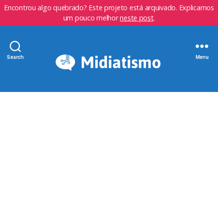
Encontrou algo quebrado? Este projeto está arquivado. Explicamos
um pouco melhor
neste post
.
Search
Menu