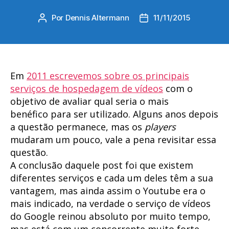
Por
Dennis Altermann
11/11/2015
Autor
Data
do
de
post
publicação
Em
2011 escrevemos sobre os principais
serviços de hospedagem de vídeos
com o
objetivo de avaliar qual seria o mais
benéfico para ser utilizado. Alguns anos depois
a questão permanece, mas os
players
mudaram um pouco, vale a pena revisitar essa
questão.
A conclusão daquele post foi que existem
diferentes serviços e cada um deles têm a sua
vantagem, mas ainda assim o Youtube era o
mais indicado, na verdade o serviço de vídeos
do Google reinou absoluto por muito tempo,
mas está com um concorrente muito forte