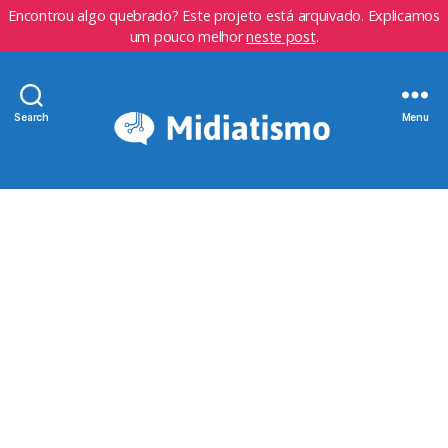
Encontrou algo quebrado? Este projeto está arquivado. Explicamos
um pouco melhor
neste post
.
Search
Menu