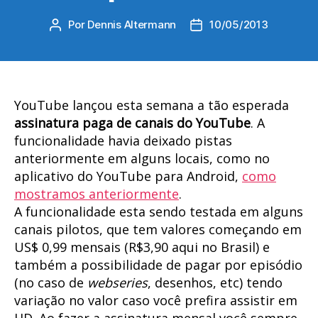
Por
Dennis Altermann
10/05/2013
Autor
Data
do
de
post
publicação
YouTube lançou esta semana a tão esperada
assinatura paga de canais do YouTube
. A
funcionalidade havia deixado pistas
anteriormente em alguns locais, como no
aplicativo do YouTube para Android,
como
mostramos anteriormente
.
A funcionalidade esta sendo testada em alguns
canais pilotos, que tem valores começando em
US$ 0,99 mensais (R$3,90 aqui no Brasil) e
também a possibilidade de pagar por episódio
(no caso de
webseries
, desenhos, etc) tendo
variação no valor caso você prefira assistir em
HD. Ao fazer a assinatura mensal você sempre