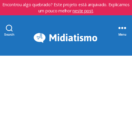
Encontrou algo quebrado? Este projeto está arquivado. Explicamos
um pouco melhor
neste post
.
Search
Menu