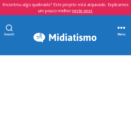
Encontrou algo quebrado? Este projeto está arquivado. Explicamos
um pouco melhor
neste post
.
Search
Menu