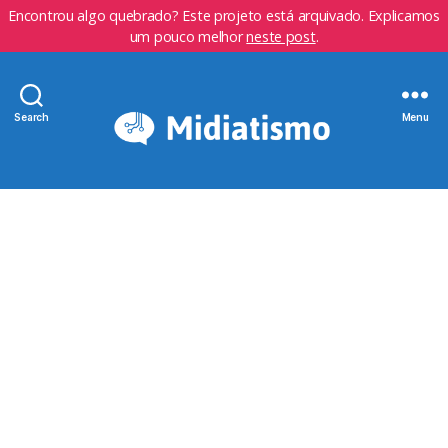
Encontrou algo quebrado? Este projeto está arquivado. Explicamos
um pouco melhor
neste post
.
Search
Menu