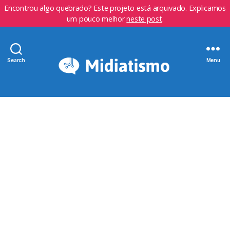
Encontrou algo quebrado? Este projeto está arquivado. Explicamos
um pouco melhor
neste post
.
Search
Menu