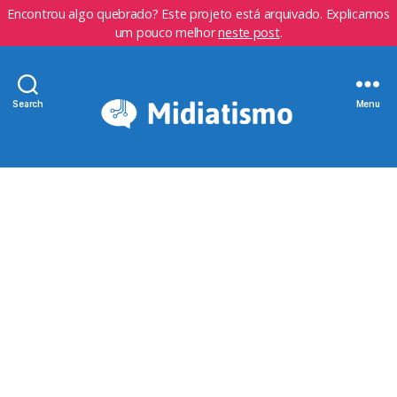
Encontrou algo quebrado? Este projeto está arquivado. Explicamos
um pouco melhor
neste post
.
Search
Menu