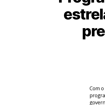
estre
pre
Com o 
progra
govern