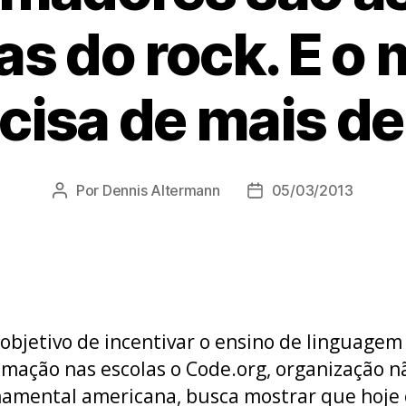
las do rock. E o
cisa de mais de
Por
Dennis Altermann
05/03/2013
Autor
Data
do
de
post
publicação
objetivo de incentivar o ensino de linguagem
mação nas escolas o Code.org, organização n
amental americana, busca mostrar que hoje