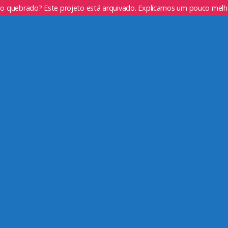
go quebrado? Este projeto está arquivado. Explicamos um pouco mel