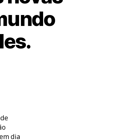
 mundo
les.
 de
ão
 em dia