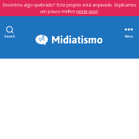
Encontrou algo quebrado? Este projeto está arquivado. Explicamos
um pouco melhor
neste post
.
Search
Menu