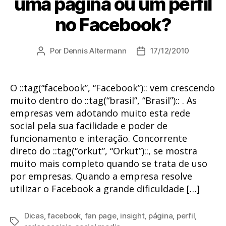
uma página ou um perfil
no Facebook?
Por
Dennis Altermann
17/12/2010
Autor
Data
do
de
post
publicação
O ::tag(“facebook”, “Facebook”):: vem crescendo
muito dentro do ::tag(“brasil”, “Brasil”):: . As
empresas vem adotando muito esta rede
social pela sua facilidade e poder de
funcionamento e interação. Concorrente
direto do ::tag(“orkut”, “Orkut”)::, se mostra
muito mais completo quando se trata de uso
por empresas. Quando a empresa resolve
utilizar o Facebook a grande dificuldade […]
Dicas
,
facebook
,
fan page
,
insight
,
página
,
perfil
,
Tags