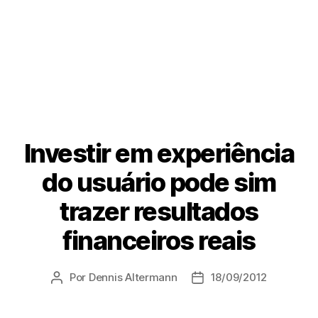
Investir em experiência
do usuário pode sim
trazer resultados
financeiros reais
Por
Dennis Altermann
18/09/2012
Autor
Data
do
de
post
publicação