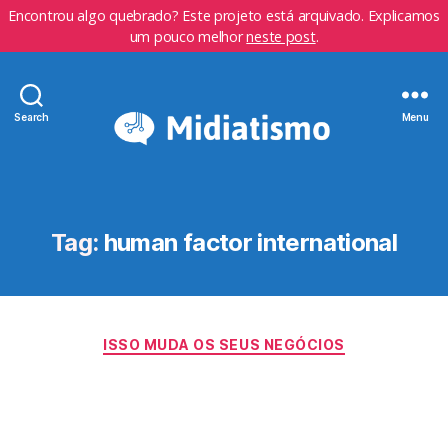
Encontrou algo quebrado? Este projeto está arquivado. Explicamos
um pouco melhor
neste post
.
Search
Menu
Tag:
human factor international
Categorias
ISSO MUDA OS SEUS NEGÓCIOS